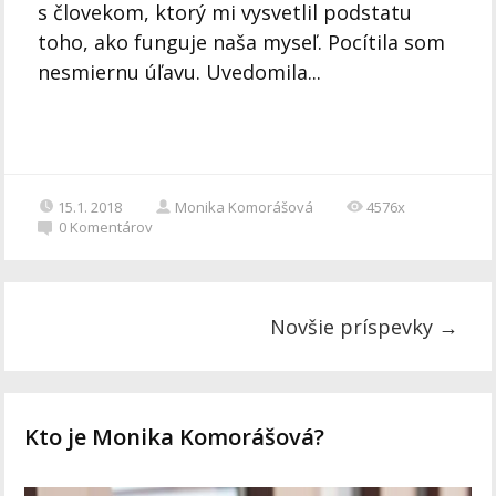
s človekom, ktorý mi vysvetlil podstatu
toho, ako funguje naša myseľ. Pocítila som
nesmiernu úľavu. Uvedomila...
15.1. 2018
Monika Komorášová
4576x
0
Komentárov
Novšie príspevky
→
Kto je Monika Komorášová?