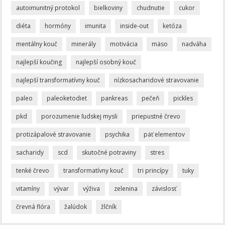
autoimunitný protokol
bielkoviny
chudnutie
cukor
diéta
hormóny
imunita
inside-out
ketóza
mentálny kouč
minerály
motivácia
mäso
nadváha
najlepší koučing
najlepší osobný kouč
najlepší transformatívny kouč
nízkosacharidové stravovanie
paleo
paleoketodiet
pankreas
pečeň
pickles
pkd
porozumenie ľudskej mysli
priepustné črevo
protizápalové stravovanie
psychika
päť elementov
sacharidy
scd
skutočné potraviny
stres
tenké črevo
transformatívny kouč
tri princípy
tuky
vitamíny
vývar
výživa
zelenina
závislosť
črevná flóra
žalúdok
žlčník