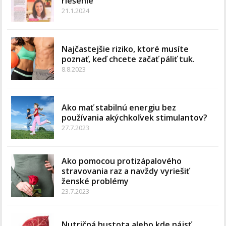
riešenie
21.1.2024
Najčastejšie riziko, ktoré musíte
poznať, keď chcete začať páliť tuk.
8.8.2023
Ako mať stabilnú energiu bez
používania akýchkoľvek stimulantov?
27.7.2023
Ako pomocou protizápalového
stravovania raz a navždy vyriešiť
ženské problémy
23.7.2023
Nutričná hustota alebo kde nájsť