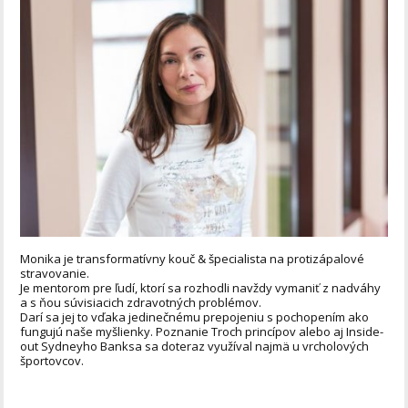
Monika je transformatívny kouč & špecialista na protizápalové
stravovanie.
Je mentorom pre ľudí, ktorí sa rozhodli navždy vymaniť z nadváhy
a s ňou súvisiacich zdravotných problémov.
Darí sa jej to vďaka jedinečnému prepojeniu s pochopením ako
fungujú naše myšlienky. Poznanie Troch princípov alebo aj Inside-
out Sydneyho Banksa sa doteraz využíval najmä u vrcholových
športovcov.