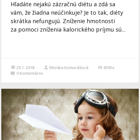
Hľadáte nejakú zázračnú diétu a zdá sa
vám, že žiadna neúčinkuje? Je to tak, diéty
skrátka nefungujú. Zníženie hmotnosti
za pomoci zníženia kalorického príjmu sú...
29.1. 2018
Monika Komorášová
4595x
0
Komentárov