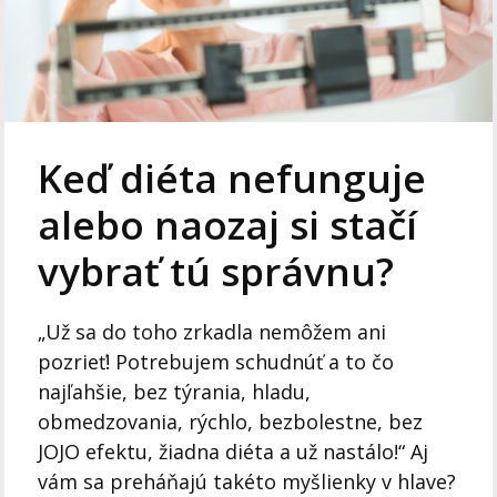
Keď diéta nefunguje
alebo naozaj si stačí
vybrať tú správnu?
„Už sa do toho zrkadla nemôžem ani
pozrieť! Potrebujem schudnúť a to čo
najľahšie, bez týrania, hladu,
obmedzovania, rýchlo, bezbolestne, bez
JOJO efektu, žiadna diéta a už nastálo!“ Aj
vám sa preháňajú takéto myšlienky v hlave?