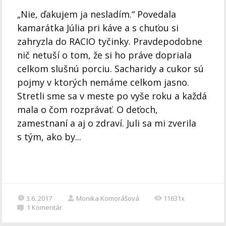
„Nie, ďakujem ja nesladím.“ Povedala
kamarátka Júlia pri káve a s chuťou si
zahryzla do RACIO tyčinky. Pravdepodobne
nič netuší o tom, že si ho práve dopriala
celkom slušnú porciu. Sacharidy a cukor sú
pojmy v ktorých nemáme celkom jasno.
Stretli sme sa v meste po vyše roku a každá
mala o čom rozprávať. O deťoch,
zamestnaní a aj o zdraví. Juli sa mi zverila
s tým, ako by...
3.6. 2017
Monika Komorášová
11631x
1
Komentár