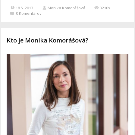
18.5. 2017
Monika Komorášová
3210x
0
Komentárov
Kto je Monika Komorášová?