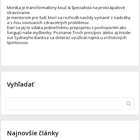
Monika je transformatívny kouč & špecialista na protizápalové
stravovanie.
Je mentorom pre ľudí, ktorí sa rozhodli navždy vymaniť z nadváhy
a s ňou súvisiacich zdravotných problémov.
Darí sa jej to vďaka jedinečnému prepojeniu s pochopením ako
fungujú naše myšlienky. Poznanie Troch princípov alebo aj Inside-
out Sydneyho Banksa sa doteraz využíval najmä u vrcholových
športovcov.
Vyhľadať
Najnovšie články