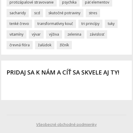
protizápalové stravovanie
psychika
päť elementov
sacharidy
scd
skutočné potraviny
stres
tenké črevo
transformatívny kouč
tri princípy
tuky
vitamíny
vývar
výživa
zelenina
závislosť
črevná flóra
žalúdok
žlčník
PRIDAJ SA K NÁM A CÍŤ SA SKVELE AJ TY!
Všeobecné obchodné podmienky