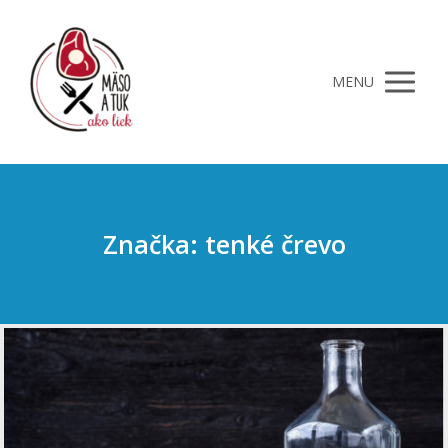
MENU
Značka: tenké črevo