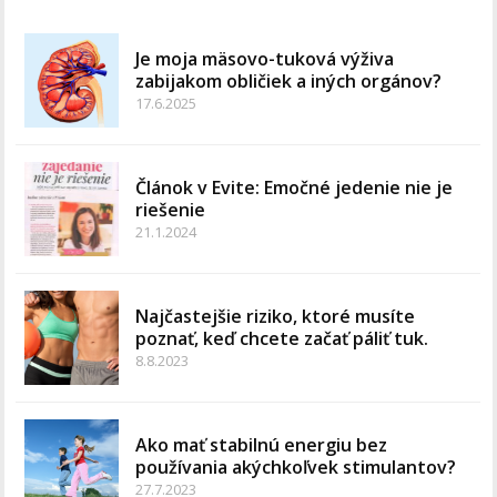
Je moja mäsovo-tuková výživa
zabijakom obličiek a iných orgánov?
17.6.2025
Článok v Evite: Emočné jedenie nie je
riešenie
21.1.2024
Najčastejšie riziko, ktoré musíte
poznať, keď chcete začať páliť tuk.
8.8.2023
Ako mať stabilnú energiu bez
používania akýchkoľvek stimulantov?
27.7.2023