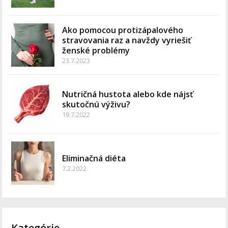
Ako pomocou protizápalového
stravovania raz a navždy vyriešiť
ženské problémy
23.7.2023
Nutričná hustota alebo kde nájsť
skutočnú výživu?
19.7.2022
Eliminačná diéta
7.2.2022
Kategórie