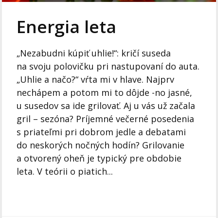
Energia leta
„Nezabudni kúpiť uhlie!“: kričí suseda
na svoju polovičku pri nastupovaní do auta.
„Uhlie a načo?“ vŕta mi v hlave. Najprv
nechápem a potom mi to dôjde -no jasné,
u susedov sa ide grilovať. Aj u vás už začala
gril – sezóna? Príjemné večerné posedenia
s priateľmi pri dobrom jedle a debatami
do neskorých nočných hodín? Grilovanie
a otvorený oheň je typický pre obdobie
leta. V teórii o piatich...