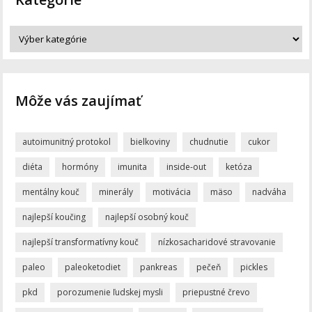
Môže vás zaujímať
autoimunitný protokol
bielkoviny
chudnutie
cukor
diéta
hormóny
imunita
inside-out
ketóza
mentálny kouč
minerály
motivácia
mäso
nadváha
najlepší koučing
najlepší osobný kouč
najlepší transformatívny kouč
nízkosacharidové stravovanie
paleo
paleoketodiet
pankreas
pečeň
pickles
pkd
porozumenie ľudskej mysli
priepustné črevo