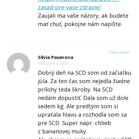
zasad-pre-vase-zdravie/
Zaujali ma vaše názory, ak budete
mať chuť, pokojne nám napíšte.
Odpovedať
Silvia Pauerova
19.9.2019 o 18:51
Dobrý deň na SCD som od začiatku
júla. Za ten čas som nejedla žiadne
prílohy teda škroby. Na SCD
nedám dopustiť. Dala som už dole
sedem kg. Ale predtým som si
upratala hlavu a rozhodla som sa
pre SCD. Super napr. chlieb
z bananovej muky.