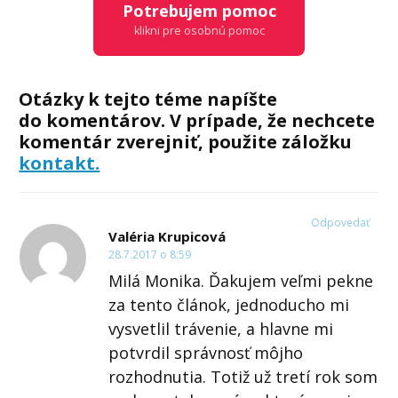
Potrebujem pomoc
klikni pre osobnú pomoc
Otázky k tejto téme napíšte
do komentárov. V prípade, že nechcete
komentár zverejniť, použite záložku
kontakt.
Odpovedať
Valéria Krupicová
28.7.2017 o 8:59
Milá Monika. Ďakujem veľmi pekne
za tento článok, jednoducho mi
vysvetlil trávenie, a hlavne mi
potvrdil správnosť môjho
rozhodnutia. Totiž už tretí rok som