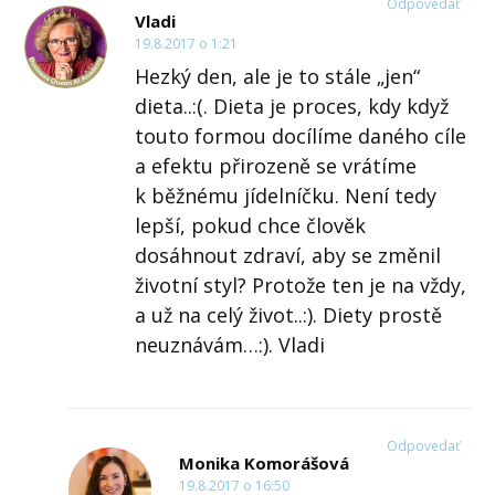
Odpovedať
Vladi
19.8.2017 o 1:21
Hezký den, ale je to stále „jen“
dieta..:(. Dieta je proces, kdy když
touto formou docílíme daného cíle
a efektu přirozeně se vrátíme
k běžnému jídelníčku. Není tedy
lepší, pokud chce člověk
dosáhnout zdraví, aby se změnil
životní styl? Protože ten je na vždy,
a už na celý život..:). Diety prostě
neuznávám…:). Vladi
Odpovedať
Monika Komorášová
19.8.2017 o 16:50