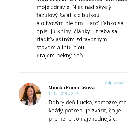
moje zdravie. Niet nad skvelý
fazulový šalát s cibulkou
a olivovým olejom…. atď. Ľahko sa
opisujú knihy, články… treba sa
riadiť vlastným zdravotným
stavom a intuíciou.
Prajem pekný deň.
Odpovedať
Monika Komorášová
15.12.2019 o 20:22
Dobrý deň Lucka, samozrejme
každý potrebuje zvážiť, čo je
pre neho to najvhodnejšie.