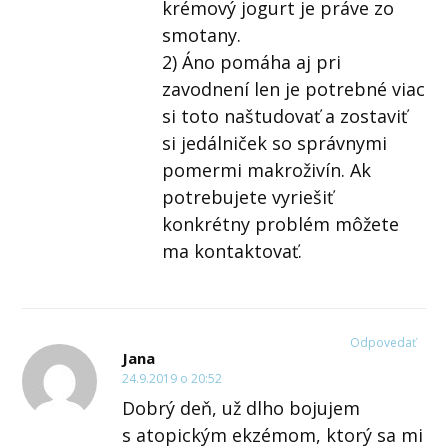
krémový jogurt je práve zo
smotany.
2) Áno pomáha aj pri
zavodnení len je potrebné viac
si toto naštudovať a zostaviť
si jedálniček so správnymi
pomermi makroživín. Ak
potrebujete vyriešiť
konkrétny problém môžete
ma kontaktovať.
Odpovedať
Jana
24.9.2019 o 20:52
Dobrý deň, už dlho bojujem
s atopickým ekzémom, ktorý sa mi