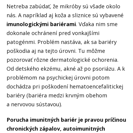
Netreba zabúdať, že mikróby sú všade okolo
nás. A napríklad aj koža a sliznice sú vybavené
imunologickými bariérami
. Vďaka nim sme
dokonale ochránení pred vonkajšími
patogénmi. Problém nastáva, ak sa bariéry
poškodia aj na tejto úrovni. Tu môžme
pozorovať rôzne dermatologické ochorenia.
Od detského ekzému, akné až po psoriázu. A k
problémom na psychickej úrovni potom
dochádza pri poškodení hematoencefalitickej
bariéry (bariéra medzi krvným obehom
a nervovou sústavou).
Porucha imunitných bariér je pravou príčinou
chronických zápalov, autoimunitných