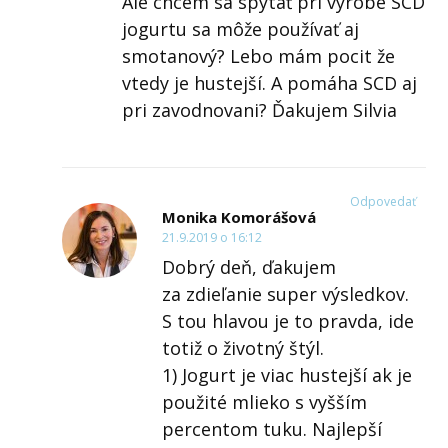
Ale chcem sa spýtať pri výrobe SCD
jogurtu sa môže používať aj
smotanový? Lebo mám pocit že
vtedy je hustejší. A pomáha SCD aj
pri zavodnovani? Ďakujem Silvia
Odpovedať
Monika Komorášová
21.9.2019 o 16:12
Dobrý deň, ďakujem
za zdieľanie super výsledkov.
S tou hlavou je to pravda, ide
totiž o životný štýl.
1) Jogurt je viac hustejší ak je
použité mlieko s vyšším
percentom tuku. Najlepší