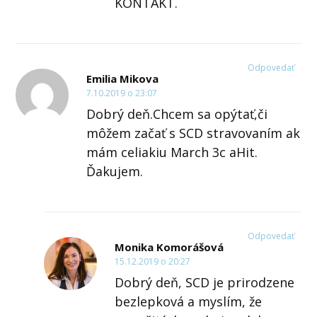
KONTAKT.
Odpovedať
Emilia Mikova
7.10.2019 o 23:07
Dobrý deň.Chcem sa opýtať,či
môžem začať s SCD stravovaním ak
mám celiakiu March 3c aHit.
Ďakujem.
Odpovedať
Monika Komorášová
15.12.2019 o 20:27
Dobrý deň, SCD je prirodzene
bezlepková a myslím, že