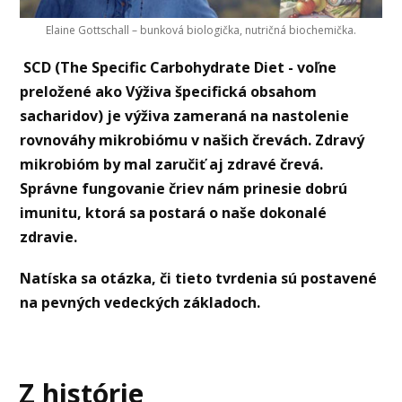
Elaine Gottschall – bunková biologička, nutričná biochemička.
SCD (The Specific Carbohydrate Diet - voľne
preložené ako Výživa špecifická obsahom
sacharidov) je výživa zameraná na nastolenie
rovnováhy mikrobiómu v našich črevách. Zdravý
mikrobióm by mal zaručiť aj zdravé črevá.
Správne fungovanie čriev nám prinesie dobrú
imunitu, ktorá sa postará o naše dokonalé
zdravie.
Natíska sa otázka, či tieto tvrdenia sú postavené
na pevných vedeckých základoch.
Z histórie