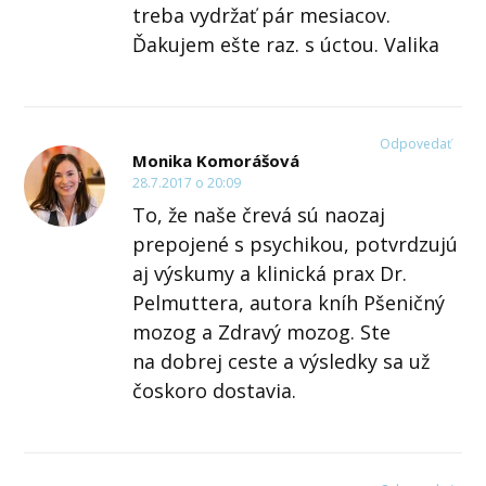
treba vydržať pár mesiacov.
Ďakujem ešte raz. s úctou. Valika
Odpovedať
Monika Komorášová
28.7.2017 o 20:09
To, že naše črevá sú naozaj
prepojené s psychikou, potvrdzujú
aj výskumy a klinická prax Dr.
Pelmuttera, autora kníh Pšeničný
mozog a Zdravý mozog. Ste
na dobrej ceste a výsledky sa už
čoskoro dostavia.