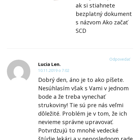
ak si stiahnete
bezplatný dokument
s názvom Ako začať
SCD
Odpovedať
Lucia Len.
10.11.2019 o 7:02
Dobrý den, áno je to ako píšete.
Nesúhlasím však s Vami v jednom
bode a že treba vynechať
strukoviny! Tie sú pre nás veľmi
dôležité. Problém je v tom, že ich
nevieme správne upravovať.
Potvrdzujú to mnohé vedecké
štúdie,lekári a v neposlednom rade