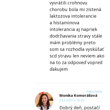
vyvrátili crohnovu
chorobu bola mi zistená
laktozova intolerancie
a histaminova
intolerancia aj napriek
dodržiavania stravy stále
mám problémy preto
som sa rozhodla vyskúšať
scd stravu len neviem ako
na to za odpoveď vopred
ďakujem
Odpovedať
Monika Komorášová
24.3.2020 o 10:20
Dobrý deň, postačí