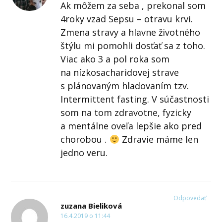
Ak môžem za seba , prekonal som
4roky vzad Sepsu – otravu krvi.
Zmena stravy a hlavne životného
štýlu mi pomohli dosťať sa z toho.
Viac ako 3 a pol roka som
na nízkosacharidovej strave
s plánovaným hladovaním tzv.
Intermittent fasting. V súčastnosti
som na tom zdravotne, fyzicky
a mentálne oveľa lepšie ako pred
chorobou .
Zdravie máme len
jedno veru.
Odpovedať
zuzana Bieliková
16.4.2019 o 11:44