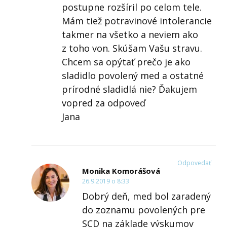
postupne rozšíril po celom tele.
Mám tiež potravinové intolerancie
takmer na všetko a neviem ako
z toho von. Skúšam Vašu stravu.
Chcem sa opýtať prečo je ako
sladidlo povolený med a ostatné
prírodné sladidlá nie? Ďakujem
vopred za odpoveď
Jana
Odpovedať
Monika Komorášová
26.9.2019 o 8:33
Dobrý deň, med bol zaradený
do zoznamu povolených pre
SCD na základe výskumov