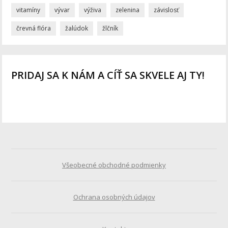
vitamíny
vývar
výživa
zelenina
závislosť
črevná flóra
žalúdok
žlčník
PRIDAJ SA K NÁM A CÍŤ SA SKVELE AJ TY!
Všeobecné obchodné podmienky
Ochrana osobných údajov