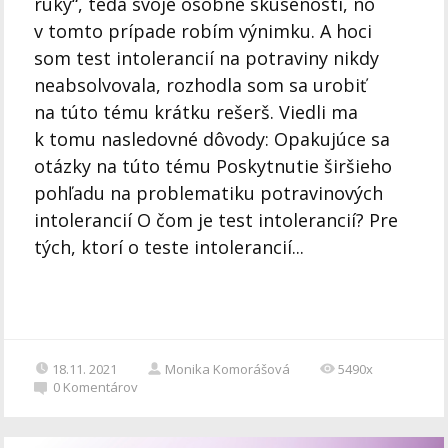
ruky“, teda svoje osobné skúsenosti, no
v tomto prípade robím výnimku. A hoci
som test intolerancií na potraviny nikdy
neabsolvovala, rozhodla som sa urobiť
na túto tému krátku rešerš. Viedli ma
k tomu nasledovné dôvody: Opakujúce sa
otázky na túto tému Poskytnutie širšieho
pohľadu na problematiku potravinových
intolerancií O čom je test intolerancií? Pre
tých, ktorí o teste intolerancií...
18.11. 2021
Monika Komorášová
5490x
0
Komentárov