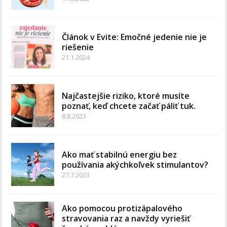
Článok v Evite: Emočné jedenie nie je
riešenie
21.1.2024
Najčastejšie riziko, ktoré musíte
poznať, keď chcete začať páliť tuk.
8.8.2023
Ako mať stabilnú energiu bez
používania akýchkoľvek stimulantov?
27.7.2023
Ako pomocou protizápalového
stravovania raz a navždy vyriešiť