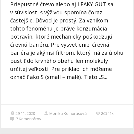
Priepustné črevo alebo aj LEAKY GUT sa
v súvislosti s výživou spomína čoraz
častejšie. Dôvod je prostý. Za vznikom
tohto fenoménu je práve konzumácia
potravín, ktoré mechanicky poškodzujú
črevnú bariéru. Pre vysvetlenie: črevná
bariéra je akýmsi filtrom, ktorý má za úlohu
pustiť do krvného obehu len molekuly
určitej veľkosti. Pre príklad ich môžeme
označiť ako S (small – malé). Tieto „S...
29.11. 2020
Monika Komorášová
26541x
7
Komentárov