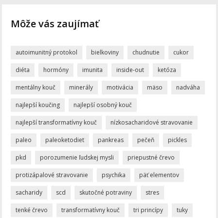
Môže vás zaujímať
autoimunitný protokol
bielkoviny
chudnutie
cukor
diéta
hormóny
imunita
inside-out
ketóza
mentálny kouč
minerály
motivácia
mäso
nadváha
najlepší koučing
najlepší osobný kouč
najlepší transformatívny kouč
nízkosacharidové stravovanie
paleo
paleoketodiet
pankreas
pečeň
pickles
pkd
porozumenie ľudskej mysli
priepustné črevo
protizápalové stravovanie
psychika
päť elementov
sacharidy
scd
skutočné potraviny
stres
tenké črevo
transformatívny kouč
tri princípy
tuky