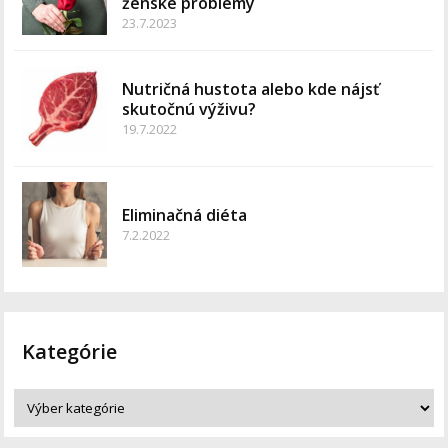
ženské problémy
23.7.2023
Nutričná hustota alebo kde nájsť
skutočnú výživu?
19.7.2022
Eliminačná diéta
7.2.2022
Kategórie