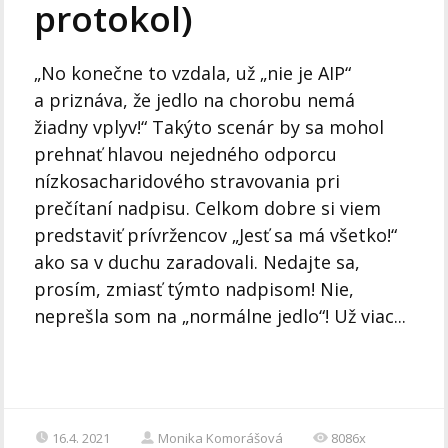
protokol)
„No konečne to vzdala, už „nie je AIP“
a priznáva, že jedlo na chorobu nemá
žiadny vplyv!“ Takýto scenár by sa mohol
prehnať hlavou nejedného odporcu
nízkosacharidového stravovania pri
prečítaní nadpisu. Celkom dobre si viem
predstaviť prívržencov „Jesť sa má všetko!“
ako sa v duchu zaradovali. Nedajte sa,
prosím, zmiasť týmto nadpisom! Nie,
neprešla som na „normálne jedlo“! Už viac...
16.4. 2021
Monika Komorášová
8086x