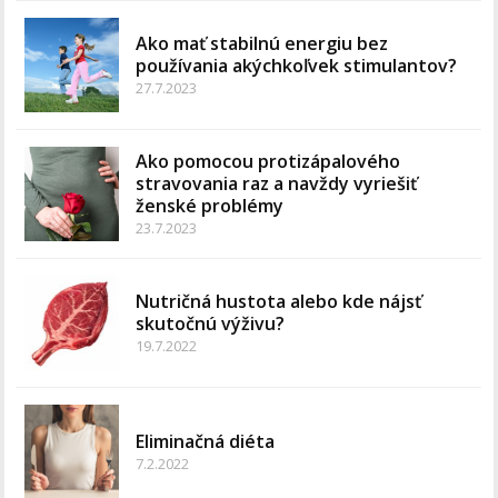
Ako mať stabilnú energiu bez
používania akýchkoľvek stimulantov?
27.7.2023
Ako pomocou protizápalového
stravovania raz a navždy vyriešiť
ženské problémy
23.7.2023
Nutričná hustota alebo kde nájsť
skutočnú výživu?
19.7.2022
Eliminačná diéta
7.2.2022