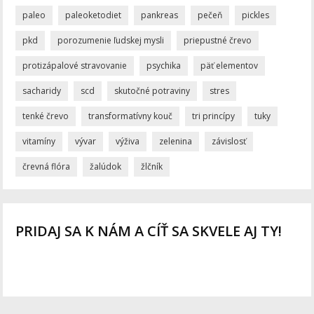
paleo
paleoketodiet
pankreas
pečeň
pickles
pkd
porozumenie ľudskej mysli
priepustné črevo
protizápalové stravovanie
psychika
päť elementov
sacharidy
scd
skutočné potraviny
stres
tenké črevo
transformatívny kouč
tri princípy
tuky
vitamíny
vývar
výživa
zelenina
závislosť
črevná flóra
žalúdok
žlčník
PRIDAJ SA K NÁM A CÍŤ SA SKVELE AJ TY!