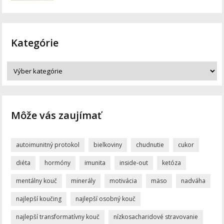
Kategórie
Môže vás zaujímať
autoimunitný protokol
bielkoviny
chudnutie
cukor
diéta
hormóny
imunita
inside-out
ketóza
mentálny kouč
minerály
motivácia
mäso
nadváha
najlepší koučing
najlepší osobný kouč
najlepší transformatívny kouč
nízkosacharidové stravovanie