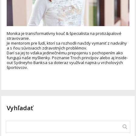
Monika je transformatívny kouč & špecialista na protizápalové
stravovanie.
Je mentorom pre ľudí, ktorí sa rozhodli navždy vymaniť z nadváhy
a s ňou súvisiacich zdravotných problémov.
Darí sa jej to vďaka jedinečnému prepojeniu s pochopením ako
fungujú naše myšlienky. Poznanie Troch princípov alebo aj Inside-
out Sydneyho Banksa sa doteraz využíval najmä u vrcholových
športovcov.
Vyhľadať