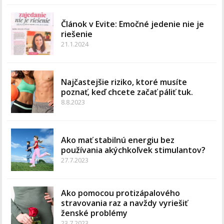
Článok v Evite: Emočné jedenie nie je
riešenie
21.1.2024
Najčastejšie riziko, ktoré musíte
poznať, keď chcete začať páliť tuk.
8.8.2023
Ako mať stabilnú energiu bez
používania akýchkoľvek stimulantov?
27.7.2023
Ako pomocou protizápalového
stravovania raz a navždy vyriešiť
ženské problémy
23.7.2023