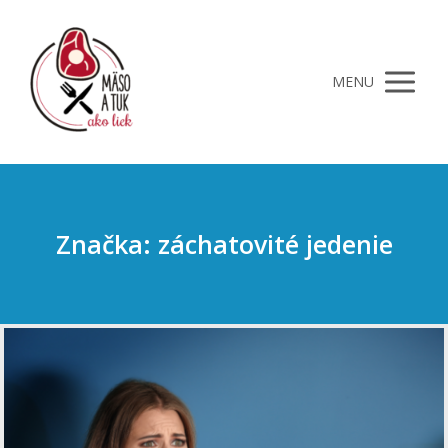
MENU
Značka: záchatovité jedenie