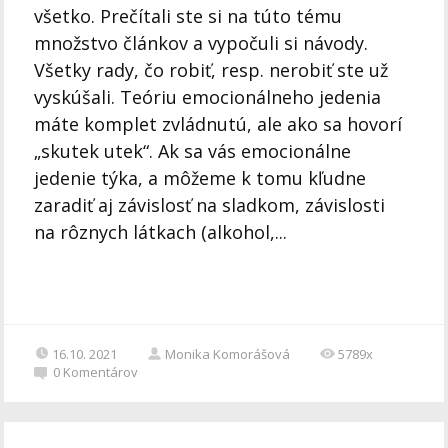
všetko. Prečítali ste si na túto tému
množstvo článkov a vypočuli si návody.
Všetky rady, čo robiť, resp. nerobiť ste už
vyskúšali. Teóriu emocionálneho jedenia
máte komplet zvládnutú, ale ako sa hovorí
„skutek utek“. Ak sa vás emocionálne
jedenie týka, a môžeme k tomu kľudne
zaradiť aj závislosť na sladkom, závislosti
na rôznych látkach (alkohol,...
16.10. 2021
Monika Komorášová
5789x
0
Komentárov