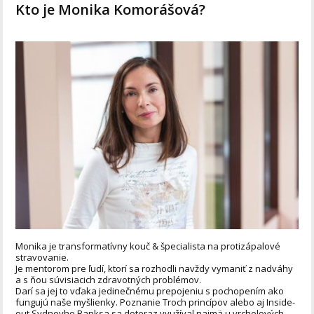
Kto je Monika Komorášová?
Monika je transformatívny kouč & špecialista na protizápalové
stravovanie.
Je mentorom pre ľudí, ktorí sa rozhodli navždy vymaniť z nadváhy
a s ňou súvisiacich zdravotných problémov.
Darí sa jej to vďaka jedinečnému prepojeniu s pochopením ako
fungujú naše myšlienky. Poznanie Troch princípov alebo aj Inside-
out Sydneyho Banksa sa doteraz využíval najmä u vrcholových