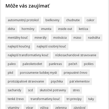
Môže vás zaujímať
autoimunitný protokol
bielkoviny
chudnutie
cukor
diéta
hormóny
imunita
inside-out
ketóza
mentálny kouč
minerály
motivácia
mäso
nadváha
najlepší koučing
najlepší osobný kouč
najlepší transformatívny kouč
nízkosacharidové stravovanie
paleo
paleoketodiet
pankreas
pečeň
pickles
pkd
porozumenie ľudskej mysli
priepustné črevo
protizápalové stravovanie
psychika
päť elementov
sacharidy
scd
skutočné potraviny
stres
tenké črevo
transformatívny kouč
tri princípy
tuky
vitamíny
vývar
výživa
zelenina
závislosť