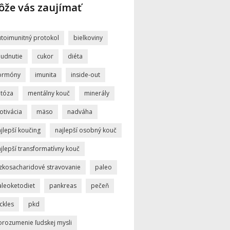
že vás zaujímať
utoimunitný protokol
bielkoviny
hudnutie
cukor
diéta
ormóny
imunita
inside-out
etóza
mentálny kouč
minerály
otivácia
mäso
nadváha
jlepší koučing
najlepší osobný kouč
jlepší transformatívny kouč
ízkosacharidové stravovanie
paleo
aleoketodiet
pankreas
pečeň
ckles
pkd
orozumenie ľudskej mysli