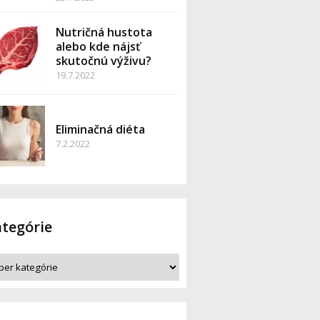
Nutričná hustota
alebo kde nájsť
skutočnú výživu?
19.7.2022
MENT
Eliminačná diéta
7.2.2022
tegórie