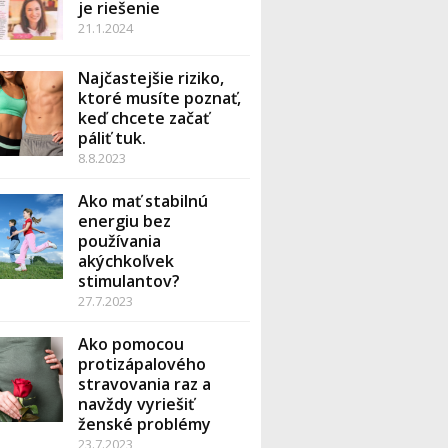
je riešenie
21.1.2024
Najčastejšie riziko,
nt,
ktoré musíte poznať,
keď chcete začať
páliť tuk.
8.8.2023
Ako mať stabilnú
energiu bez
am vhodných
používania
ravín
akýchkoľvek
stimulantov?
rehľadných
27.7.2023
Ako pomocou
ek, osobitne
protizápalového
stravovania raz a
navždy vyriešiť
ženské problémy
ánov
23.7.2023