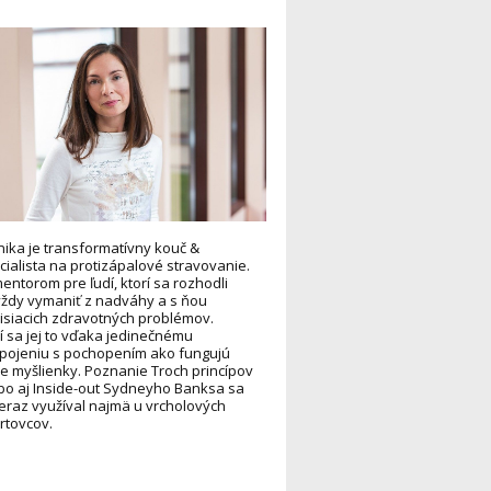
ika je transformatívny kouč &
cialista na protizápalové stravovanie.
mentorom pre ľudí, ktorí sa rozhodli
ždy vymaniť z nadváhy a s ňou
isiacich zdravotných problémov.
í sa jej to vďaka jedinečnému
pojeniu s pochopením ako fungujú
e myšlienky. Poznanie Troch princípov
bo aj Inside-out Sydneyho Banksa sa
eraz využíval najmä u vrcholových
rtovcov.