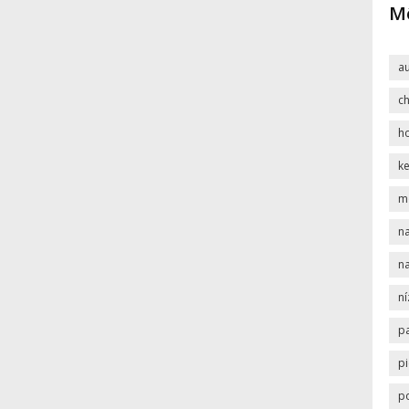
Mô
a
c
h
k
m
na
na
n
p
pi
p