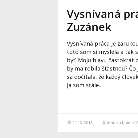
Vysnívaná prá
Zuzánek
Vysnívaná práca je záruko
toto som si myslela a tak 
byť. Moju hlavu častokrát 
by ma robila šťastnou? Čo 
sa dočítala, že každý člov
ja som stále...
21.10. 2018
Monika Komorá