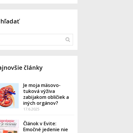
yhľadať
jnovšie články
Je moja mäsovo-
tuková výživa
zabijakom obličiek a
iných orgánov?
17.6.2025
Článok v Evite:
Emočné jedenie nie