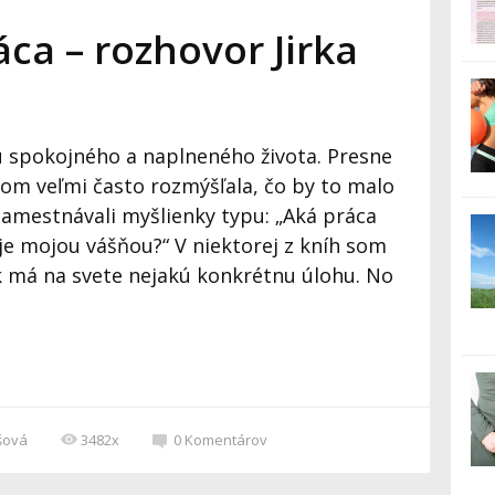
ca – rozhovor Jirka
Praktický dokume
v ktorom nájdete:
u spokojného a naplneného života. Presne
- stručnú teóriu
som veľmi často rozmýšľala, čo by to malo
- hlavné zásady
zamestnávali myšlienky typu: „Aká práca
je mojou vášňou?“ V niektorej z kníh som
- podrobný zozn
ek má na svete nejakú konkrétnu úlohu. No
a nevhodných pot
usporiadaný do p
kategórií
- 3 dňový jedálnič
pre dámy
šová
3482x
0
Komentárov
a osobitne pre p