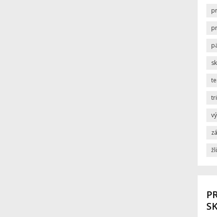
p
p
p
s
t
tr
v
zá
žl
PR
SK