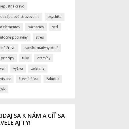
riepustné črevo
rotizápalové stravovanie
psychika
äť elementov
sacharidy
scd
kutočné potraviny
stres
enké črevo
transformatívny kouč
i princípy
tuky
vitamíny
ývar
výživa
zelenina
vislosť
črevná flóra
žalúdok
čník
IDAJ SA K NÁM A CÍŤ SA
VELE AJ TY!