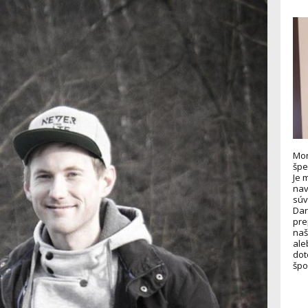
Mon
špe
Je 
nav
súv
Dar
pre
naš
ale
dot
špo