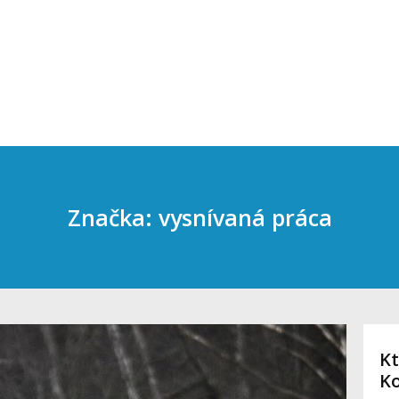
Značka: vysnívaná práca
Kt
K