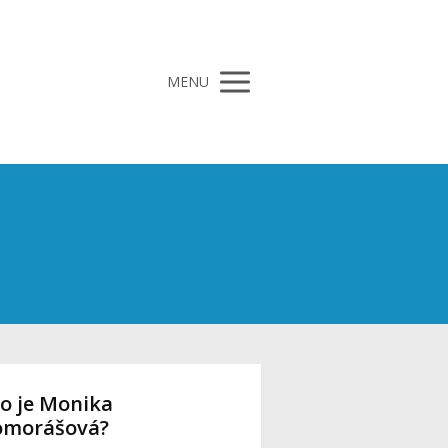
MENU
o je Monika
omorášová?