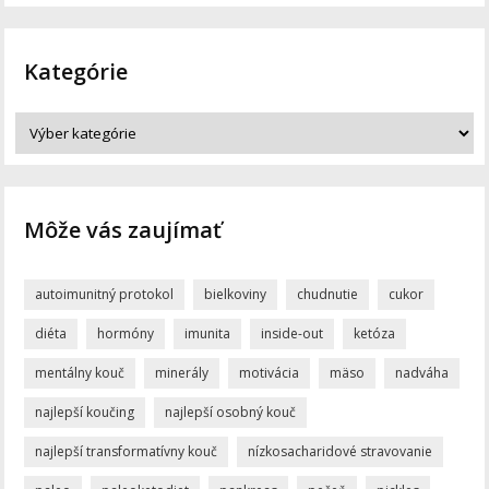
Kategórie
Môže vás zaujímať
autoimunitný protokol
bielkoviny
chudnutie
cukor
diéta
hormóny
imunita
inside-out
ketóza
mentálny kouč
minerály
motivácia
mäso
nadváha
najlepší koučing
najlepší osobný kouč
najlepší transformatívny kouč
nízkosacharidové stravovanie