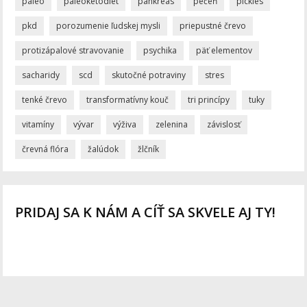
paleo
paleoketodiet
pankreas
pečeň
pickles
pkd
porozumenie ľudskej mysli
priepustné črevo
protizápalové stravovanie
psychika
päť elementov
sacharidy
scd
skutočné potraviny
stres
tenké črevo
transformatívny kouč
tri princípy
tuky
vitamíny
vývar
výživa
zelenina
závislosť
črevná flóra
žalúdok
žlčník
PRIDAJ SA K NÁM A CÍŤ SA SKVELE AJ TY!