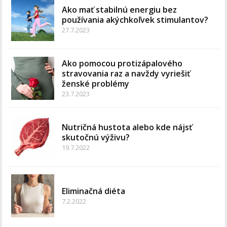
Ako mať stabilnú energiu bez
používania akýchkoľvek stimulantov?
27.7.2023
Ako pomocou protizápalového
stravovania raz a navždy vyriešiť
ženské problémy
23.7.2023
Nutričná hustota alebo kde nájsť
skutočnú výživu?
19.7.2022
Eliminačná diéta
7.2.2022