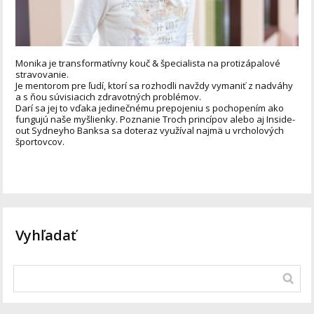
Monika je transformatívny kouč & špecialista na protizápalové
stravovanie.
Je mentorom pre ľudí, ktorí sa rozhodli navždy vymaniť z nadváhy
a s ňou súvisiacich zdravotných problémov.
Darí sa jej to vďaka jedinečnému prepojeniu s pochopením ako
fungujú naše myšlienky. Poznanie Troch princípov alebo aj Inside-
out Sydneyho Banksa sa doteraz využíval najmä u vrcholových
športovcov.
Vyhľadať