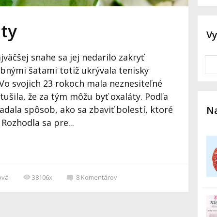
ty
V
ajväčšej snahe sa jej nedarilo zakryť
bnými šatami totiž ukrývala tenisky
Vo svojich 23 rokoch mala neznesiteľné
tušila, že za tým môžu byť oxaláty. Podľa
Na
adala spôsob, ako sa zbaviť bolestí, ktoré
 Rozhodla sa pre...
ová
38106x
8
Komentárov