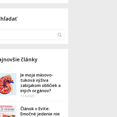
yhľadať
jnovšie články
Je moja mäsovo-
tuková výživa
zabijakom obličiek a
iných orgánov?
17.6.2025
Článok v Evite:
Emočné jedenie nie