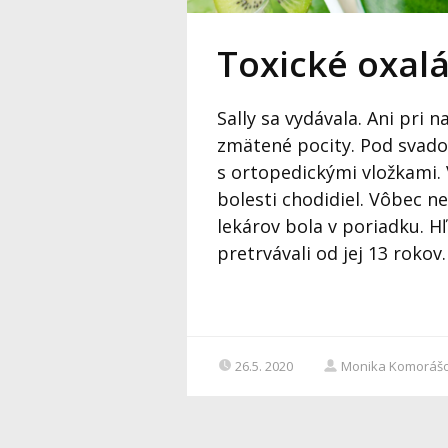
Toxické oxalá
Sally sa vydávala. Ani pri n
zmätené pocity. Pod svado
s ortopedickými vložkami. 
bolesti chodidiel. Vôbec ne
lekárov bola v poriadku. Hľ
pretrvávali od jej 13 rokov.
26.5. 2020
Monika Komoráš