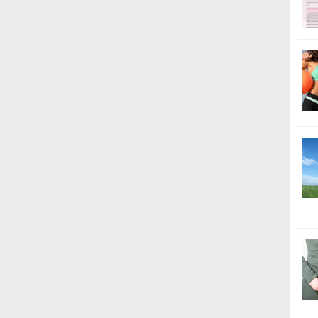
Praktický dokume
v ktorom nájdete:
- stručnú teóriu
- hlavné zásady
- podrobný zozn
a nevhodných pot
usporiadaný do p
kategórií
- 3 dňový jedálnič
pre dámy
a osobitne pre p