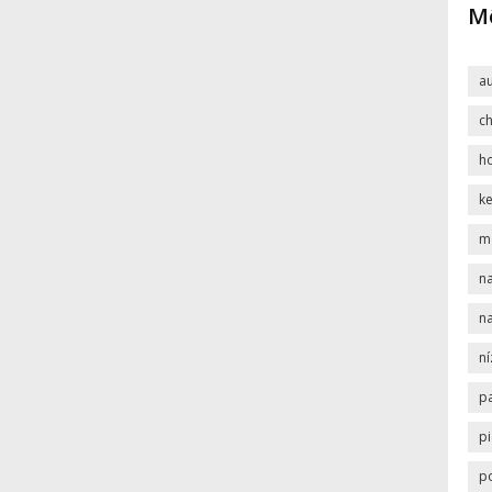
Mô
a
c
h
k
m
na
na
n
p
pi
p