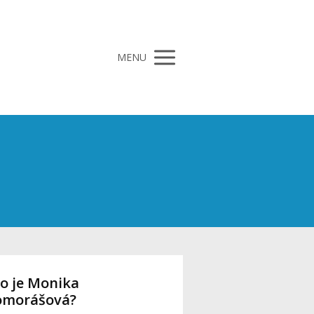
MENU
o je Monika
omorášová?