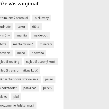
že vás zaujímať
utoimunitný protokol
bielkoviny
hudnutie
cukor
diéta
ormóny
imunita
inside-out
etóza
mentálny kouč
minerály
otivácia
mäso
nadváha
jlepší koučing
najlepší osobný kouč
jlepší transformatívny kouč
ízkosacharidové stravovanie
paleo
aleoketodiet
pankreas
pečeň
ckles
pkd
orozumenie ľudskej mysli