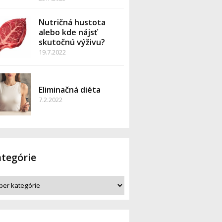
Nutričná hustota
alebo kde nájsť
skutočnú výživu?
19.7.2022
MENT
Eliminačná diéta
7.2.2022
tegórie