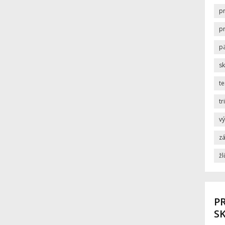
p
p
p
s
t
tr
v
zá
žl
PR
SK