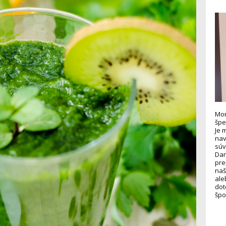
Mon
špe
Je 
nav
súv
Dar
pre
naš
ale
dot
špo