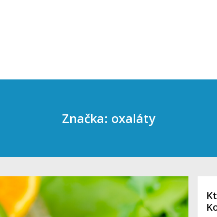
Značka: oxaláty
Kt
K