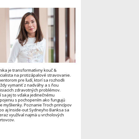
ika je transformatívny kouč &
cialista na protizápalové stravovanie.
mentorom pre ľudí, ktorí sa rozhodli
ždy vymaniť z nadváhy a s ňou
isiacich zdravotných problémov.
í sa jej to vďaka jedinečnému
pojeniu s pochopením ako fungujú
e myšlienky. Poznanie Troch princípov
bo aj Inside-out Sydneyho Banksa sa
eraz využíval najmä u vrcholových
rtovcov.