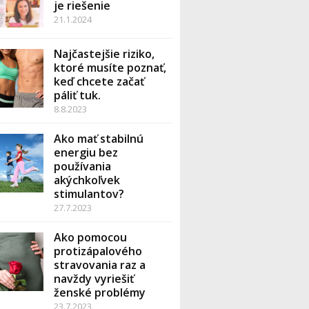
je riešenie
21.1.2024
Najčastejšie riziko,
nt,
ktoré musíte poznať,
keď chcete začať
páliť tuk.
8.8.2023
Ako mať stabilnú
energiu bez
am vhodných
používania
ravín
akýchkoľvek
stimulantov?
rehľadných
27.7.2023
Ako pomocou
ek, osobitne
protizápalového
stravovania raz a
navždy vyriešiť
ženské problémy
ánov
23.7.2023