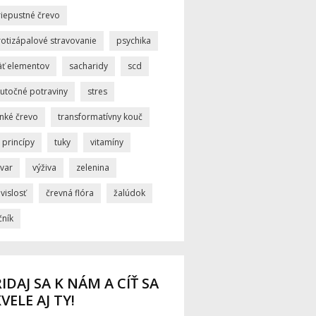
riepustné črevo
rotizápalové stravovanie
psychika
äť elementov
sacharidy
scd
kutočné potraviny
stres
enké črevo
transformatívny kouč
i princípy
tuky
vitamíny
ývar
výživa
zelenina
vislosť
črevná flóra
žalúdok
čník
IDAJ SA K NÁM A CÍŤ SA
VELE AJ TY!