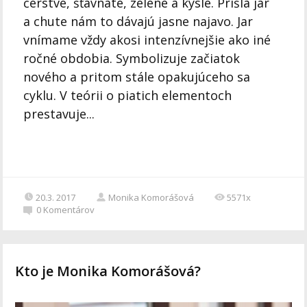
čerstvé, šťavnaté, zelené a kyslé. Prišla jar
a chute nám to dávajú jasne najavo. Jar
vnímame vždy akosi intenzívnejšie ako iné
ročné obdobia. Symbolizuje začiatok
nového a pritom stále opakujúceho sa
cyklu. V teórii o piatich elementoch
prestavuje...
20.3. 2017
Monika Komorášová
5571x
0
Komentárov
Kto je Monika Komorášová?