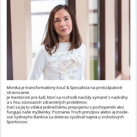
Monika je transformatívny kouč & špecialista na protizápalové
stravovanie.
Je mentorom pre ľudí, ktorí sa rozhodli navždy vymaniť z nadváhy
a s ňou súvisiacich zdravotných problémov.
Darí sa jej to vďaka jedinečnému prepojeniu s pochopením ako
fungujú naše myšlienky. Poznanie Troch princípov alebo aj Inside-
out Sydneyho Banksa sa doteraz využíval najmä u vrcholových
športovcov.