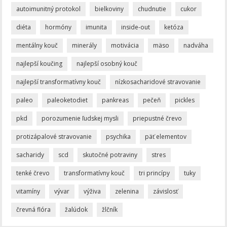
autoimunitný protokol
bielkoviny
chudnutie
cukor
diéta
hormóny
imunita
inside-out
ketóza
mentálny kouč
minerály
motivácia
mäso
nadváha
najlepší koučing
najlepší osobný kouč
najlepší transformatívny kouč
nízkosacharidové stravovanie
paleo
paleoketodiet
pankreas
pečeň
pickles
pkd
porozumenie ľudskej mysli
priepustné črevo
protizápalové stravovanie
psychika
päť elementov
sacharidy
scd
skutočné potraviny
stres
tenké črevo
transformatívny kouč
tri princípy
tuky
vitamíny
vývar
výživa
zelenina
závislosť
črevná flóra
žalúdok
žlčník