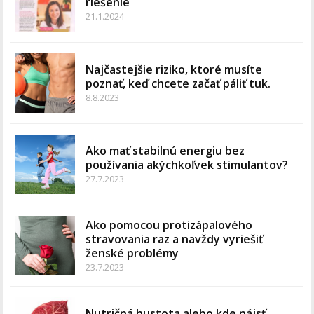
riešenie
21.1.2024
Najčastejšie riziko, ktoré musíte
poznať, keď chcete začať páliť tuk.
8.8.2023
Ako mať stabilnú energiu bez
používania akýchkoľvek stimulantov?
27.7.2023
Ako pomocou protizápalového
stravovania raz a navždy vyriešiť
ženské problémy
23.7.2023
Nutričná hustota alebo kde nájsť