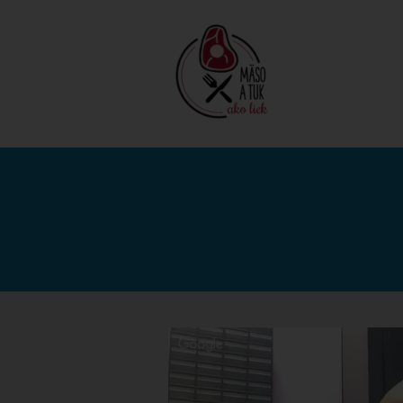
Video
prehrávač