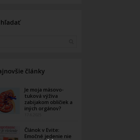
yhľadať
jnovšie články
Je moja mäsovo-
tuková výživa
zabijakom obličiek a
iných orgánov?
17.6.2025
Článok v Evite:
Emočné jedenie nie