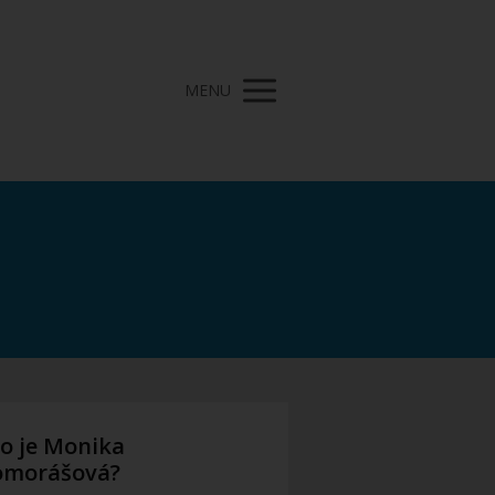
MENU
o je Monika
omorášová?