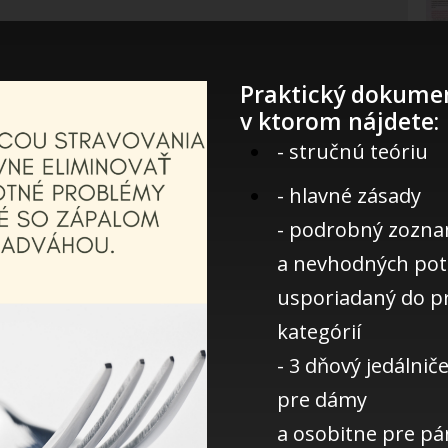
Praktický dokume
v ktorom nájdete:
- stručnú teóriu
- hlavné zásady
- podrobný zozn
a nevhodných pot
usporiadaný do p
kategórií
- 3 dňový jedálnič
pre dámy
a osobitne pre p