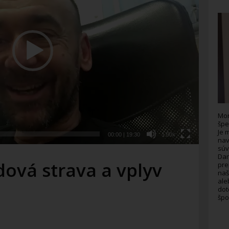
Mon
špe
Je 
00:00
|
19:30
1.00x
nav
súv
Dar
ová strava a vplyv
pre
naš
ale
dot
špo