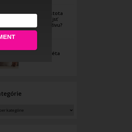
Nutričná hustota
alebo kde nájsť
skutočnú výživu?
19.7.2022
MENT
Eliminačná diéta
7.2.2022
tegórie