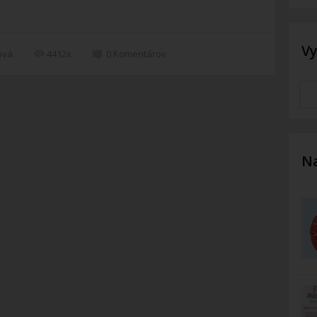
V
ová
4412x
0
Komentárov
Na