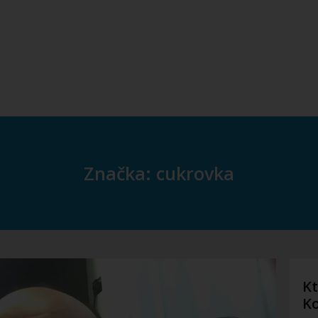
Značka: cukrovka
Kt
K