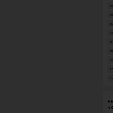
p
p
p
s
t
tr
v
zá
žl
PR
SK