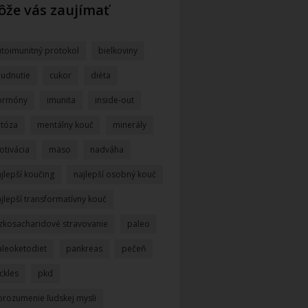
že vás zaujímať
utoimunitný protokol
bielkoviny
hudnutie
cukor
diéta
ormóny
imunita
inside-out
etóza
mentálny kouč
minerály
otivácia
mäso
nadváha
jlepší koučing
najlepší osobný kouč
jlepší transformatívny kouč
ízkosacharidové stravovanie
paleo
aleoketodiet
pankreas
pečeň
ckles
pkd
orozumenie ľudskej mysli