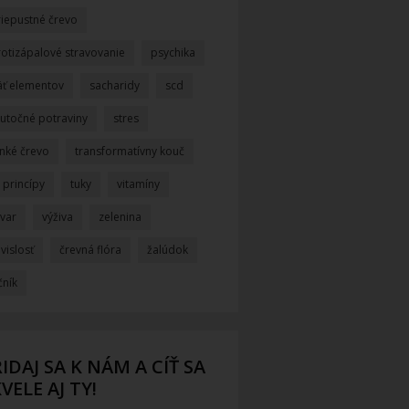
riepustné črevo
rotizápalové stravovanie
psychika
äť elementov
sacharidy
scd
kutočné potraviny
stres
enké črevo
transformatívny kouč
i princípy
tuky
vitamíny
ývar
výživa
zelenina
vislosť
črevná flóra
žalúdok
čník
IDAJ SA K NÁM A CÍŤ SA
VELE AJ TY!