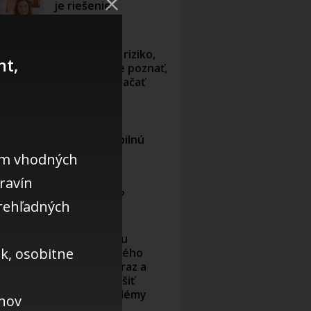
je riešenie
21.1.2024
Najčastejšie riziko,
nt,
ktoré musíte poznať,
keď chcete začať
páliť tuk.
8.8.2023
Ako mať stabilnú
energiu bez
am vhodných
používania
ravín
akýchkoľvek
stimulantov?
rehľadných
27.7.2023
Ako pomocou
ek, osobitne
protizápalového
stravovania raz a
navždy vyriešiť
ženské problémy
ánov
23.7.2023