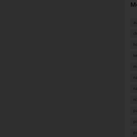
Mô
a
c
h
k
m
na
na
n
p
pi
p