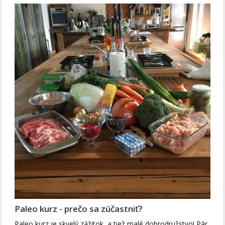
Paleo kurz - prečo sa zúčastniť?
Paleo kurz je skvelý zážitok, a tiež malé dobrodružstvo! Pár