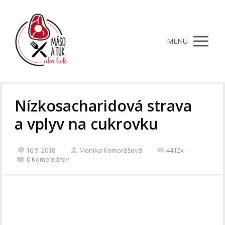
MENU
Nízkosacharidová strava
a vplyv na cukrovku
16.9. 2018
Monika Komorášová
4412x
0 Komentárov