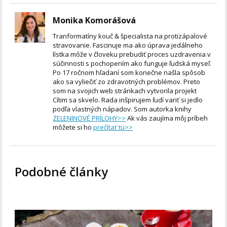
Monika Komorášová
Tranformatíny kouč & špecialista na protizápalové
stravovanie. Fascinuje ma ako úprava jedálneho
lístka môže v človeku prebudiť proces uzdravenia v
súčinnosti s pochopením ako funguje ľudská myseľ.
Po 17 ročnom hľadaní som konečne našla spôsob
ako sa vyliečiť zo zdravotných problémov. Preto
som na svojich web stránkach vytvorila projekt
Cítim sa skvelo. Rada inšpirujem ľudí variť si jedlo
podľa vlastných nápadov. Som autorka knihy
ZELENINOVÉ PRÍLOHY>>
Ak vás zaujíma môj príbeh
môžete si ho
prečítať tu>>
Podobné články