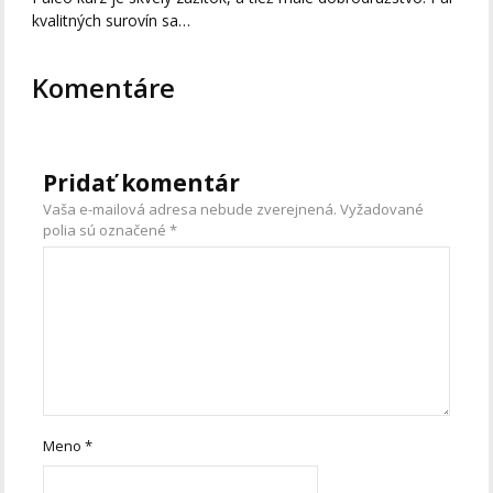
kvalitných surovín sa…
Komentáre
Pridať komentár
Vaša e-mailová adresa nebude zverejnená.
Vyžadované
polia sú označené
*
Meno
*