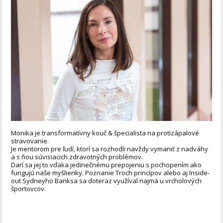
Monika je transformatívny kouč & špecialista na protizápalové
stravovanie.
Je mentorom pre ľudí, ktorí sa rozhodli navždy vymaniť z nadváhy
a s ňou súvisiacich zdravotných problémov.
Darí sa jej to vďaka jedinečnému prepojeniu s pochopením ako
fungujú naše myšlienky. Poznanie Troch princípov alebo aj Inside-
out Sydneyho Banksa sa doteraz využíval najmä u vrcholových
športovcov.