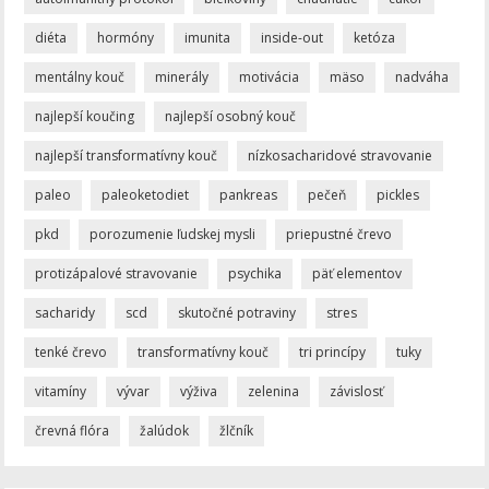
diéta
hormóny
imunita
inside-out
ketóza
mentálny kouč
minerály
motivácia
mäso
nadváha
najlepší koučing
najlepší osobný kouč
najlepší transformatívny kouč
nízkosacharidové stravovanie
paleo
paleoketodiet
pankreas
pečeň
pickles
pkd
porozumenie ľudskej mysli
priepustné črevo
protizápalové stravovanie
psychika
päť elementov
sacharidy
scd
skutočné potraviny
stres
tenké črevo
transformatívny kouč
tri princípy
tuky
vitamíny
vývar
výživa
zelenina
závislosť
črevná flóra
žalúdok
žlčník