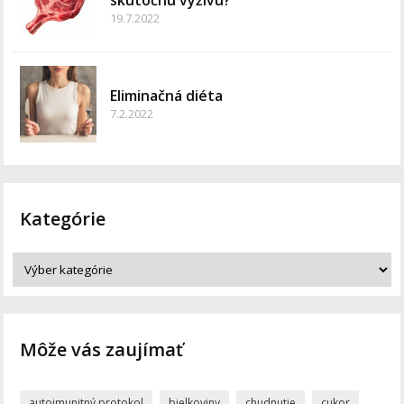
skutočnú výživu?
19.7.2022
Eliminačná diéta
7.2.2022
Kategórie
Môže vás zaujímať
autoimunitný protokol
bielkoviny
chudnutie
cukor