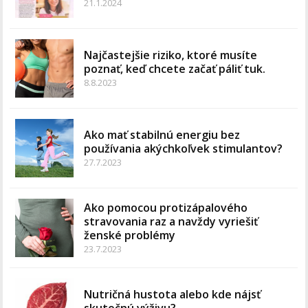
21.1.2024
Najčastejšie riziko, ktoré musíte
poznať, keď chcete začať páliť tuk.
8.8.2023
Ako mať stabilnú energiu bez
používania akýchkoľvek stimulantov?
27.7.2023
Ako pomocou protizápalového
stravovania raz a navždy vyriešiť
ženské problémy
23.7.2023
Nutričná hustota alebo kde nájsť