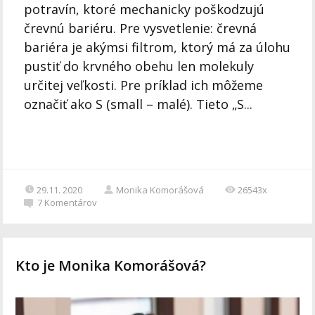
potravín, ktoré mechanicky poškodzujú
črevnú bariéru. Pre vysvetlenie: črevná
bariéra je akýmsi filtrom, ktorý má za úlohu
pustiť do krvného obehu len molekuly
určitej veľkosti. Pre príklad ich môžeme
označiť ako S (small – malé). Tieto „S...
29.11. 2020
Monika Komorášová
26543x
7
Komentárov
Kto je Monika Komorášová?