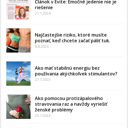
Článok v Evite: Emočné jedenie nie je
riešenie
21.1.2024
Najčastejšie riziko, ktoré musíte
poznať, keď chcete začať páliť tuk.
8.8.2023
Ako mať stabilnú energiu bez
používania akýchkoľvek stimulantov?
27.7.2023
Ako pomocou protizápalového
stravovania raz a navždy vyriešiť
ženské problémy
23.7.2023