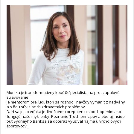
Monika je transformatívny kouč & špecialista na protizápalové
stravovanie.
Je mentorom pre ľudí, ktorí sa rozhodli navždy vymaniť z nadváhy
a s ňou súvisiacich zdravotných problémov.
Darí sa jej to vďaka jedinečnému prepojeniu s pochopením ako
fungujú naše myšlienky. Poznanie Troch princípov alebo aj Inside-
out Sydneyho Banksa sa doteraz využíval najmä u vrcholových
športovcov.