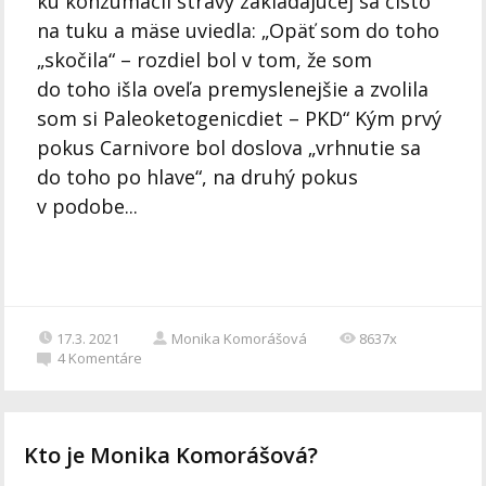
ku konzumácii stravy zakladajúcej sa čisto
na tuku a mäse uviedla: „Opäť som do toho
„skočila“ – rozdiel bol v tom, že som
do toho išla oveľa premyslenejšie a zvolila
som si Paleoketogenicdiet – PKD“ Kým prvý
pokus Carnivore bol doslova „vrhnutie sa
do toho po hlave“, na druhý pokus
v podobe...
17.3. 2021
Monika Komorášová
8637x
4
Komentáre
Kto je Monika Komorášová?