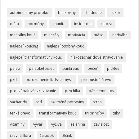
autoimunitný protokol
bielkoviny
chudnutie
cukor
diéta
hormóny
imunita
inside-out
ketóza
mentálny kouč
minerály
motivácia
mäso
nadváha
najlepší koučing
najlepší osobný kouč
najlepší transformatívny kouč
nízkosacharidové stravovanie
paleo
paleoketodiet
pankreas
pečeň
pickles
pkd
porozumenie ľudskej mysli
priepustné črevo
protizápalové stravovanie
psychika
päť elementov
sacharidy
scd
skutočné potraviny
stres
tenké črevo
transformatívny kouč
tri princípy
tuky
vitamíny
vývar
výživa
zelenina
závislosť
črevná flóra
žalúdok
žlčník