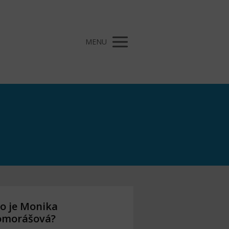
MENU
o je Monika
omorášová?