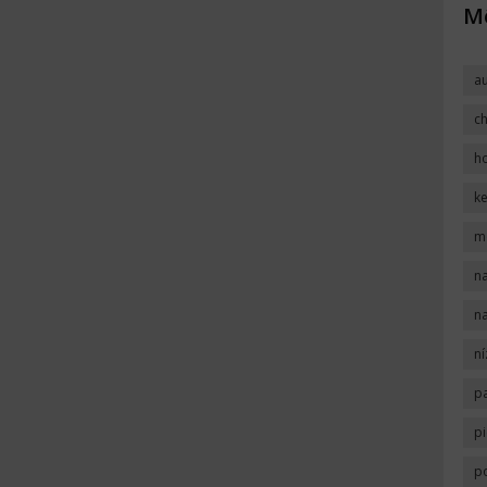
Mô
a
c
h
k
m
na
na
n
p
pi
p