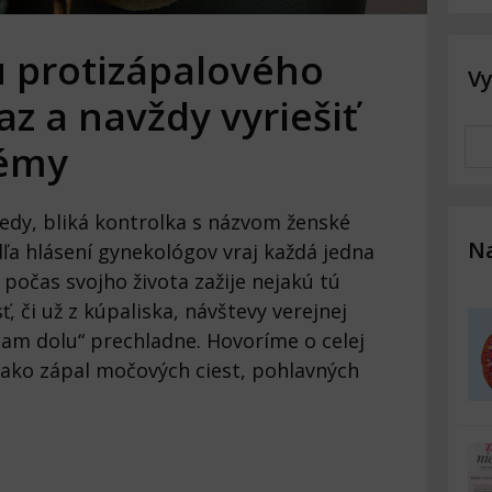
 protizápalového
V
az a navždy vyriešiť
lémy
okedy, bliká kontrolka s názvom ženské
Na
a hlásení gynekológov vraj každá jedna
 počas svojho života zažije nejakú tú
, či už z kúpaliska, návštevy verejnej
„tam dolu“ prechladne. Hovoríme o celej
ako zápal močových ciest, pohlavných