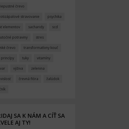
riepustné črevo
rotizápalové stravovanie
psychika
äť elementov
sacharidy
scd
kutočné potraviny
stres
enké črevo
transformatívny kouč
i princípy
tuky
vitamíny
ývar
výživa
zelenina
vislosť
črevná flóra
žalúdok
čník
IDAJ SA K NÁM A CÍŤ SA
VELE AJ TY!