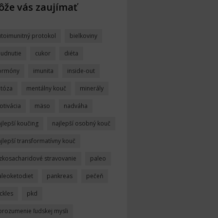
že vás zaujímať
utoimunitný protokol
bielkoviny
hudnutie
cukor
diéta
ormóny
imunita
inside-out
etóza
mentálny kouč
minerály
otivácia
mäso
nadváha
jlepší koučing
najlepší osobný kouč
jlepší transformatívny kouč
ízkosacharidové stravovanie
paleo
aleoketodiet
pankreas
pečeň
ckles
pkd
orozumenie ľudskej mysli