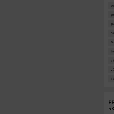
p
p
p
s
t
tr
v
zá
žl
PR
SK