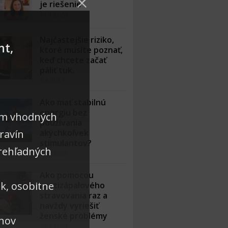
je riešenie
21.1.2024
Najčastejšie riziko,
nt,
ktoré musíte poznať,
keď chcete začať
páliť tuk.
8.8.2023
Ako mať stabilnú
energiu bez
am vhodných
používania
ravín
akýchkoľvek
stimulantov?
rehľadných
27.7.2023
Ako pomocou
ek, osobitne
protizápalového
stravovania raz a
navždy vyriešiť
ženské problémy
ánov
23.7.2023