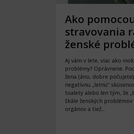
Ako pomocou
stravovania r
ženské prob
Aj vám v lete, viac ako in
problémy? Oprávnene. Podľ
žena (áno, dobre počujete)
negatívnu „letnú“ skúsenosť
toalety alebo len tým, že 
škále ženských problémov 
orgánov a tiež...