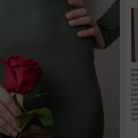
Mon
špe
Je 
nav
súv
Dar
pre
naš
ale
dot
špo