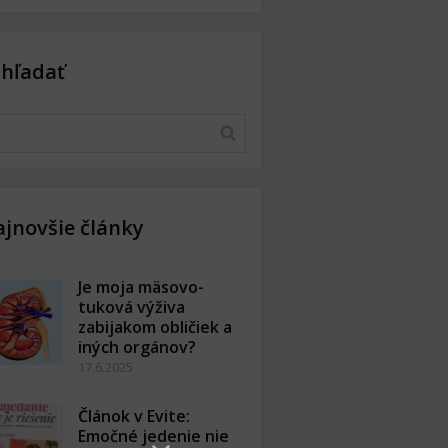
yhľadať
jnovšie články
Je moja mäsovo-
tuková výživa
zabijakom obličiek a
iných orgánov?
17.6.2025
Článok v Evite:
Emočné jedenie nie