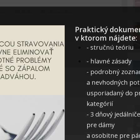
ová
4958x
0
Komentárov
Praktický dokume
v ktorom nájdete:
- stručnú teóriu
- hlavné zásady
- podrobný zozn
a nevhodných pot
usporiadaný do p
kategórií
- 3 dňový jedálnič
pre dámy
a osobitne pre p