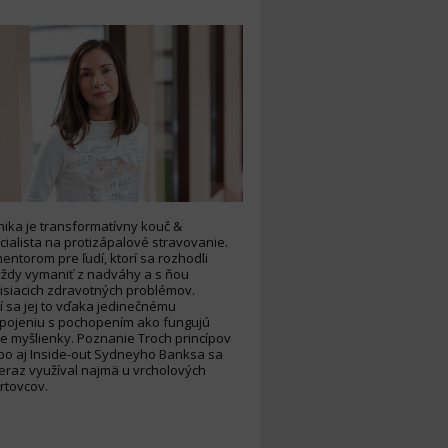
ika je transformatívny kouč &
cialista na protizápalové stravovanie.
mentorom pre ľudí, ktorí sa rozhodli
ždy vymaniť z nadváhy a s ňou
isiacich zdravotných problémov.
í sa jej to vďaka jedinečnému
pojeniu s pochopením ako fungujú
e myšlienky. Poznanie Troch princípov
bo aj Inside-out Sydneyho Banksa sa
eraz využíval najmä u vrcholových
rtovcov.