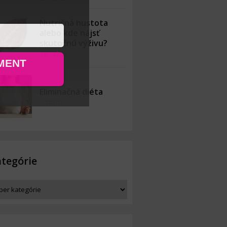
Nutričná hustota
alebo kde nájsť
skutočnú výživu?
19.7.2022
MENT
Eliminačná diéta
7.2.2022
tegórie