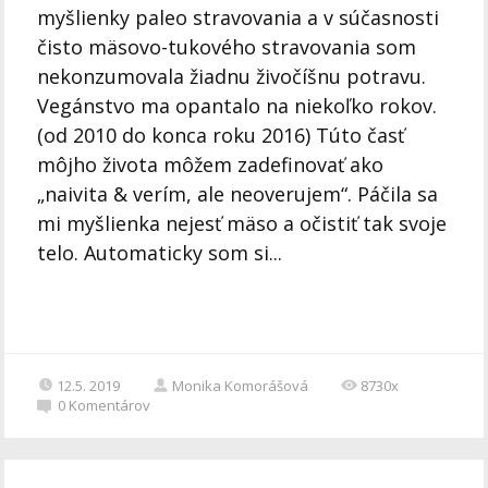
myšlienky paleo stravovania a v súčasnosti
čisto mäsovo-tukového stravovania som
nekonzumovala žiadnu živočíšnu potravu.
Vegánstvo ma opantalo na niekoľko rokov.
(od 2010 do konca roku 2016) Túto časť
môjho života môžem zadefinovať ako
„naivita & verím, ale neoverujem“. Páčila sa
mi myšlienka nejesť mäso a očistiť tak svoje
telo. Automaticky som si...
12.5. 2019
Monika Komorášová
8730x
0
Komentárov