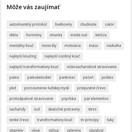
Môže vás zaujímať
autoimunitný protokol
bielkoviny
chudnutie
cukor
diéta
hormóny
imunita
inside-out
ketóza
mentálny kouč
minerály
motivácia
mäso
nadváha
najlepší koučing
najlepší osobný kouč
najlepší transformatívny kouč
nízkosacharidové stravovanie
paleo
paleoketodiet
pankreas
pečeň
pickles
pkd
porozumenie ľudskej mysli
priepustné črevo
protizápalové stravovanie
psychika
päť elementov
sacharidy
scd
skutočné potraviny
stres
tenké črevo
transformatívny kouč
tri princípy
tuky
vitamíny
vývar
výživa
zelenina
závislosť