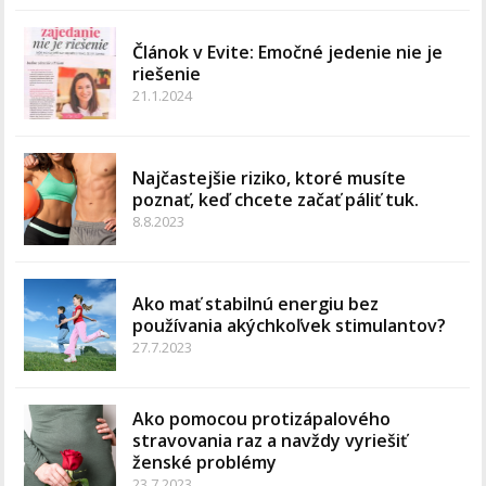
Článok v Evite: Emočné jedenie nie je
riešenie
21.1.2024
Najčastejšie riziko, ktoré musíte
poznať, keď chcete začať páliť tuk.
8.8.2023
Ako mať stabilnú energiu bez
používania akýchkoľvek stimulantov?
27.7.2023
Ako pomocou protizápalového
stravovania raz a navždy vyriešiť
ženské problémy
23.7.2023