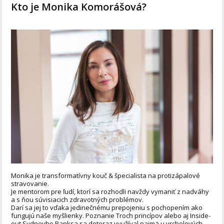
Kto je Monika Komorášová?
Monika je transformatívny kouč & špecialista na protizápalové
stravovanie.
Je mentorom pre ľudí, ktorí sa rozhodli navždy vymaniť z nadváhy
a s ňou súvisiacich zdravotných problémov.
Darí sa jej to vďaka jedinečnému prepojeniu s pochopením ako
fungujú naše myšlienky. Poznanie Troch princípov alebo aj Inside-
out Sydneyho Banksa sa doteraz využíval najmä u vrcholových