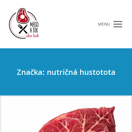
MENU
Značka: nutričná hustotota