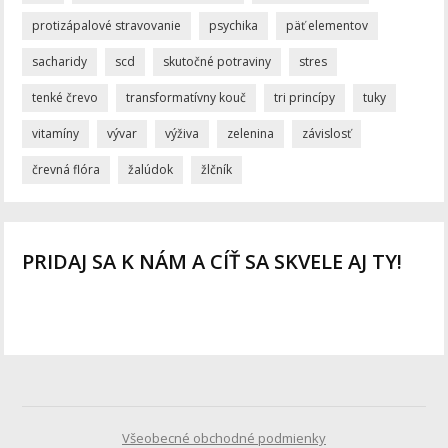
protizápalové stravovanie
psychika
päť elementov
sacharidy
scd
skutočné potraviny
stres
tenké črevo
transformatívny kouč
tri princípy
tuky
vitamíny
vývar
výživa
zelenina
závislosť
črevná flóra
žalúdok
žlčník
PRIDAJ SA K NÁM A CÍŤ SA SKVELE AJ TY!
Všeobecné obchodné podmienky