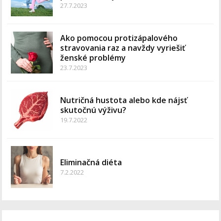
27.7.2023
Ako pomocou protizápalového
stravovania raz a navždy vyriešiť
ženské problémy
23.7.2023
Nutričná hustota alebo kde nájsť
skutočnú výživu?
19.7.2022
Eliminačná diéta
7.2.2022