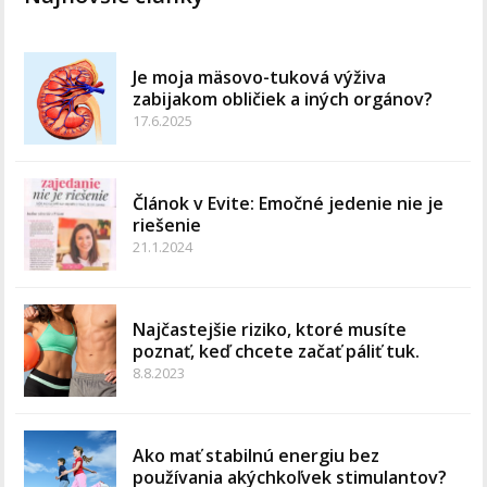
Je moja mäsovo-tuková výživa
zabijakom obličiek a iných orgánov?
17.6.2025
Článok v Evite: Emočné jedenie nie je
riešenie
21.1.2024
Najčastejšie riziko, ktoré musíte
poznať, keď chcete začať páliť tuk.
8.8.2023
Ako mať stabilnú energiu bez
používania akýchkoľvek stimulantov?