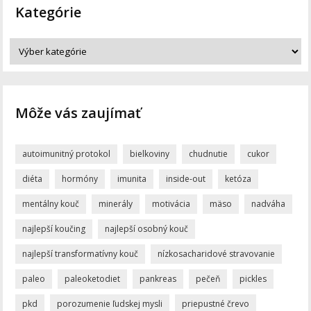
Kategórie
Môže vás zaujímať
autoimunitný protokol
bielkoviny
chudnutie
cukor
diéta
hormóny
imunita
inside-out
ketóza
mentálny kouč
minerály
motivácia
mäso
nadváha
najlepší koučing
najlepší osobný kouč
najlepší transformatívny kouč
nízkosacharidové stravovanie
paleo
paleoketodiet
pankreas
pečeň
pickles
pkd
porozumenie ľudskej mysli
priepustné črevo