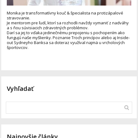
Monika je transformatívny kouč & špecialista na protizápalové
stravovanie.
Je mentorom pre ľudí, ktorí sa rozhodli navždy vymaniť z nadváhy
a s ňou súvisiacich zdravotných problémov.
Darí sa jej to vďaka jedinečnému prepojeniu s pochopením ako
fungujú naše myšlienky. Poznanie Troch princípov alebo aj Inside-
out Sydneyho Banksa sa doteraz využíval najmä u vrcholových
športovcov.
Vyhľadať
Najnovšie články