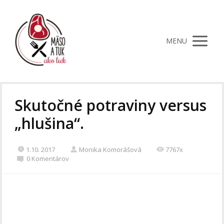
MENU
Skutočné potraviny versus
„hlušina“.
1.10. 2017
Monika Komorášová
7767x
0 Komentárov