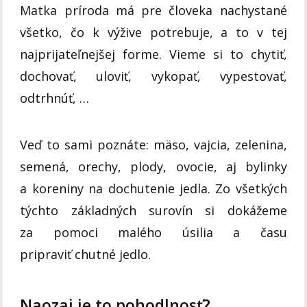
Matka príroda má pre človeka nachystané
všetko, čo k výžive potrebuje, a to v tej
najprijateľnejšej forme. Vieme si to chytiť,
dochovať, uloviť, vykopať, vypestovať,
odtrhnúť, …
Veď to sami poznáte: mäso, vajcia, zelenina,
semená, orechy, plody, ovocie, aj bylinky
a koreniny na dochutenie jedla. Zo všetkých
týchto základných surovín si dokážeme
za pomoci malého úsilia a času
pripraviť chutné jedlo.
Naozaj je to pohodlnosť?