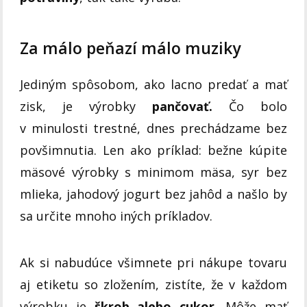
Za málo peňazí málo muziky
Jediným spôsobom, ako lacno predať a mať
zisk, je výrobky
pančovať.
Čo bolo
v minulosti trestné, dnes prechádzame bez
povšimnutia. Len ako príklad: bežne kúpite
mäsové výrobky s minimom mäsa, syr bez
mlieka, jahodový jogurt bez jahôd a našlo by
sa určite mnoho iných príkladov.
Ak si nabudúce všimnete pri nákupe tovaru
aj etiketu so zložením, zistíte, že v každom
výrobku je
škrob alebo cukor.
Môže mať