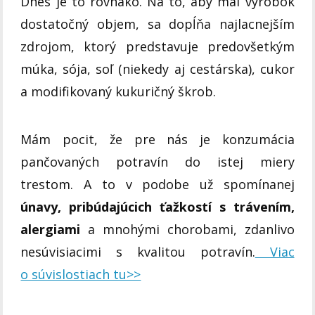
Dnes je to rovnako. Na to, aby mal výrobok
dostatočný objem, sa dopĺňa najlacnejším
zdrojom, ktorý predstavuje predovšetkým
múka, sója, soľ (niekedy aj cestárska), cukor
a modifikovaný kukuričný škrob.
Mám pocit, že pre nás je konzumácia
pančovaných potravín do istej miery
trestom. A to v podobe už spomínanej
únavy, pribúdajúcich ťažkostí s trávením,
alergiami
a mnohými chorobami, zdanlivo
nesúvisiacimi s kvalitou potravín.
Viac
o súvislostiach tu>>