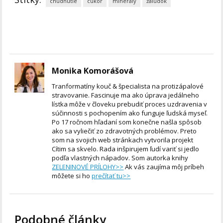
chudnutie
cukor
minerály
žalúdok
Monika Komorášová
Tranformatíny kouč & špecialista na protizápalové
stravovanie. Fascinuje ma ako úprava jedálneho
lístka môže v človeku prebudiť proces uzdravenia v
súčinnosti s pochopením ako funguje ľudská myseľ.
Po 17 ročnom hľadaní som konečne našla spôsob
ako sa vyliečiť zo zdravotných problémov. Preto
som na svojich web stránkach vytvorila projekt
Cítim sa skvelo. Rada inšpirujem ľudí variť si jedlo
podľa vlastných nápadov. Som autorka knihy
ZELENINOVÉ PRÍLOHY>>
Ak vás zaujíma môj príbeh
môžete si ho
prečítať tu>>
Podobné články