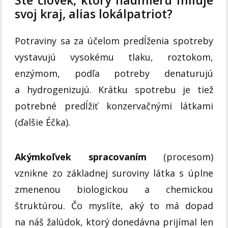
Ste človek, ktorý nadmieru miluje
svoj kraj, alias lokálpatriot?
Potraviny sa za účelom predĺženia spotreby
vystavujú vysokému tlaku, roztokom,
enzýmom, podľa potreby denaturujú
a hydrogenizujú. Krátku spotrebu je tiež
potrebné predĺžiť konzervačnými látkami
(ďalšie Éčka).
Akýmkoľvek spracovaním
(procesom)
vznikne zo základnej suroviny látka s úplne
zmenenou biologickou a chemickou
štruktúrou. Čo myslíte, aký to má dopad
na náš žalúdok, ktorý donedávna prijímal len