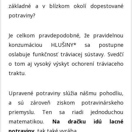
základné a v blízkom okolí dopestované
potraviny?
Je celkom pravdepodobné, že pravidelnou
konzumáciou HLUŠINY* sa postupne
oslabuje funkčnosť tráviacej sústavy. Svedčí
o tom aj vysoký výskyt ochorení tráviaceho
traktu.
Upravené potraviny slúžia nášmu pohodliu,
a sú zároveň ziskom potravinárskeho
priemyslu. Ten sa riadi jednoduchou
matematikou.
Na dračku idú lacné
potraviny
, tak také vyrába.