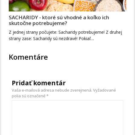
SACHARIDY - ktoré sú vhodné a koľko ich
skutočne potrebujeme?
Z jednej strany počujete: Sacharidy potrebujeme! Z druhej
strany zase: Sacharidy sú nezdravé! Pokiaľ…
Komentáre
Pridať komentár
Vaša e-mailová adresa nebude zverejnená.
Vyžadované
polia sú označené
*