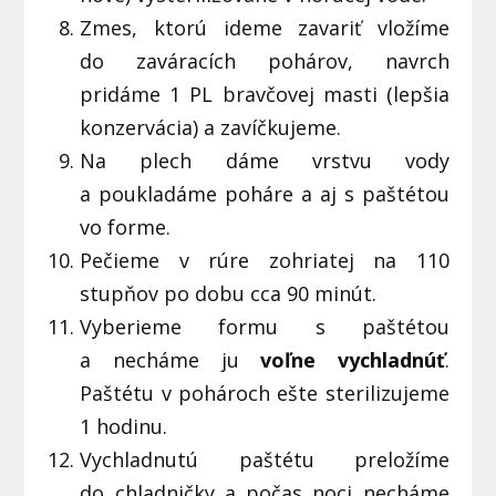
Zmes, ktorú ideme zavariť vložíme
do zaváracích pohárov, navrch
pridáme 1 PL bravčovej masti (lepšia
konzervácia) a zavíčkujeme.
Na plech dáme vrstvu vody
a poukladáme poháre a aj s paštétou
vo forme.
Pečieme v rúre zohriatej na 110
stupňov po dobu cca 90 minút.
Vyberieme formu s paštétou
a necháme ju
voľne vychladnúť
.
Paštétu v pohároch ešte sterilizujeme
1 hodinu.
Vychladnutú paštétu preložíme
do chladničky a počas noci necháme