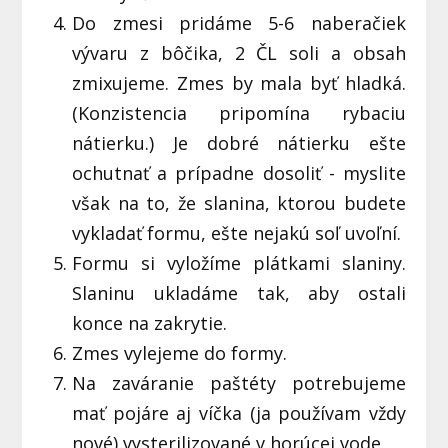
Do zmesi pridáme 5-6 naberačiek
vývaru z bôčika, 2 ČL soli a obsah
zmixujeme. Zmes by mala byť hladká.
(Konzistencia pripomína rybaciu
nátierku.) Je dobré nátierku ešte
ochutnať a prípadne dosoliť - myslite
však na to, že slanina, ktorou budete
vykladať formu, ešte nejakú soľ uvoľní.
Formu si vyložíme plátkami slaniny.
Slaninu ukladáme tak, aby ostali
konce na zakrytie.
Zmes vylejeme do formy.
Na zaváranie paštéty potrebujeme
mať pojáre aj víčka (ja používam vždy
nové) vysterilizované v horúcej vode.