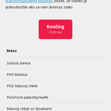
transformatívneho koučingu
zistíte, že všetko je
jednoduchšie ako sa vám doteraz zdalo.
Koučing
Zistiť viac
Mäso
Sušená slanina
PKD klobása
PKD Mäsový chlieb
Pečeňové palacinky/wafle
Mäsový chlieb so škvarkami