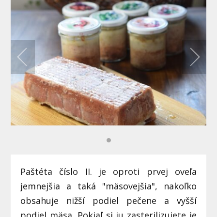
Paštéta číslo II. je oproti prvej oveľa
jemnejšia a taká "mäsovejšia", nakoľko
obsahuje nižší podiel pečene a vyšší
podiel mäsa. Pokiaľ si ju zasterilizujete je