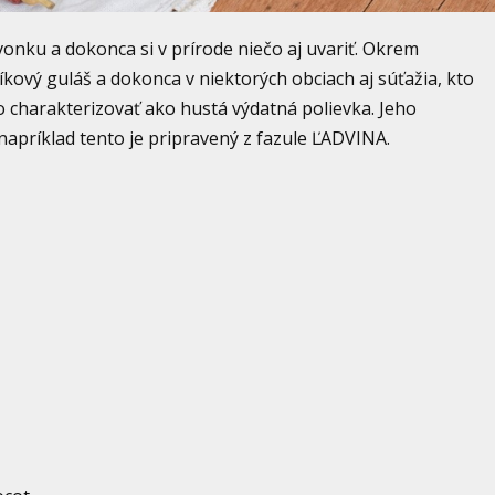
e vonku a dokonca si v prírode niečo aj uvariť. Okrem
líkový guláš a dokonca v niektorých obciach aj súťažia, kto
lo charakterizovať ako hustá výdatná polievka. Jeho
napríklad tento je pripravený z fazule ĽADVINA.