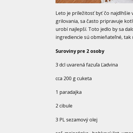
Leto je príležitosť byť čo najdlhši
grilovania, sa často pripravuje kot
urobí najlepší. Toto jedlo by sa da
ingrediencie sú obmieňateľné, tak 
Suroviny pre 2 osoby
3 dcl uvarená fazuľa Ľadvina
cca 200 g cuketa
1 paradajka
2 cibule
3 PL sezamový olej