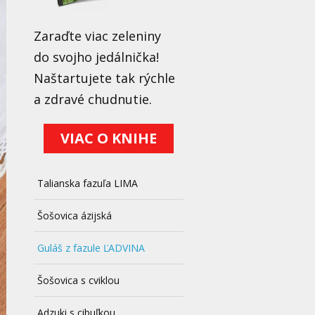
Zaraďte viac zeleniny
do svojho jedálnička!
Naštartujete tak rýchle
a zdravé chudnutie.
VIAC O KNIHE
Talianska fazuľa LIMA
Šošovica ázijská
Guláš z fazule ĽADVINA
Šošovica s cviklou
Adzuki s cibuľkou