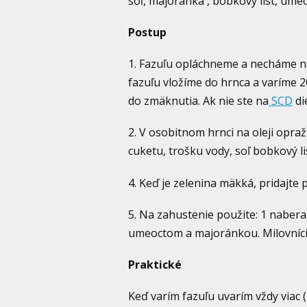
soľ, majoránka , bobkový list, ume
Postup
1. Fazuľu opláchneme a necháme na
fazuľu vložíme do hrnca a varíme 
do zmäknutia. Ak nie ste na
SCD
di
2. V osobitnom hrnci na oleji opraž
cuketu, trošku vody, soľ bobkový l
4. Keď je zelenina mäkká, pridajte 
5. Na zahustenie použite: 1 nabera
umeoctom a majoránkou. Milovníci pi
Praktické
Keď varím fazuľu uvarím vždy viac (