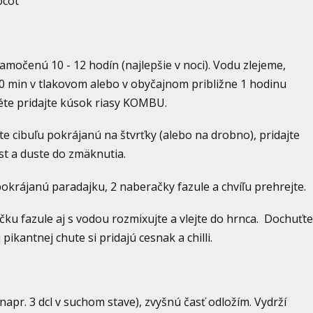
ocot
močenú 10 - 12 hodín (najlepšie v noci). Vodu zlejeme,
20 min v tlakovom alebo v obyčajnom približne 1 hodinu
éte pridajte kúsok riasy KOMBU.
te cibuľu pokrájanú na štvrťky (alebo na drobno), pridajte
ist a duste do zmäknutia.
pokrájanú paradajku, 2 naberačky fazule a chvíľu prehrejte.
čku fazule aj s vodou rozmixujte a vlejte do hrnca. Dochuťte
kantnej chute si pridajú cesnak a chilli.
napr. 3 dcl v suchom stave), zvyšnú časť odložím. Vydrží