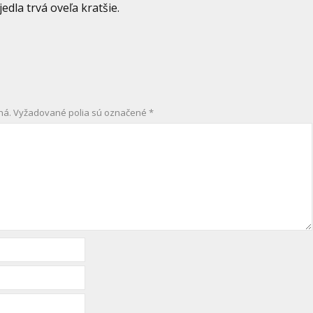
edla trvá oveľa kratšie.
ná.
Vyžadované polia sú označené
*