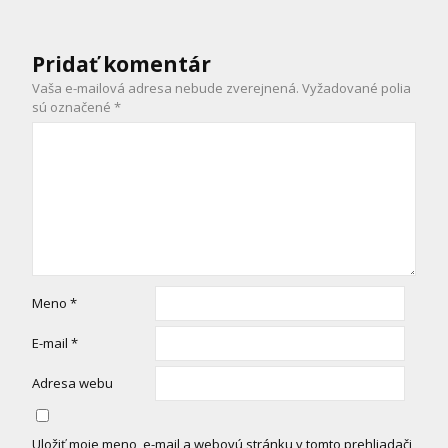
Pridať komentár
Vaša e-mailová adresa nebude zverejnená.
Vyžadované polia
sú označené
*
Meno
*
E-mail
*
Adresa webu
Uložiť moje meno, e-mail a webovú stránku v tomto prehliadači