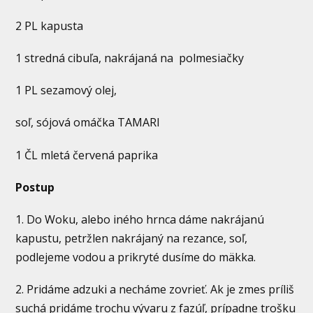
2 PL kapusta
1 stredná cibuľa, nakrájaná na polmesiačky
1 PL sezamový olej,
soľ, sójová omáčka TAMARI
1 ČL mletá červená paprika
Postup
1. Do Woku, alebo iného hrnca dáme nakrájanú
kapustu, petržlen nakrájaný na rezance, soľ,
podlejeme vodou a prikryté dusíme do mäkka.
2. Pridáme adzuki a necháme zovrieť. Ak je zmes príliš
suchá pridáme trochu vývaru z fazúľ, prípadne trošku