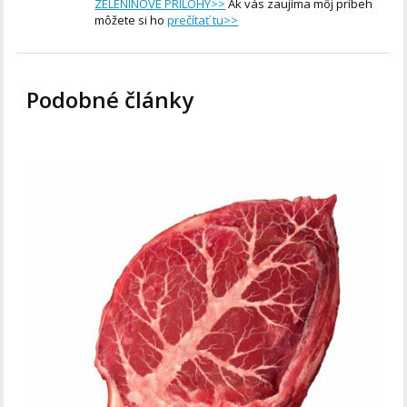
ZELENINOVÉ PRÍLOHY>>
Ak vás zaujíma môj príbeh
môžete si ho
prečítať tu>>
Podobné články