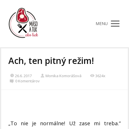
MENU
Ach, ten pitný režim!
26.6. 2017
Monika Komorášová
3624x
0 Komentárov
„To nie je normálne! Už zase mi treba.“