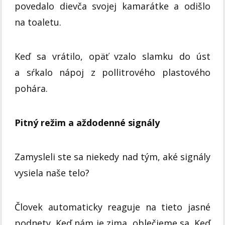
povedalo dievča svojej kamarátke a odišlo
na toaletu.
Keď sa vrátilo, opäť vzalo slamku do úst
a sŕkalo nápoj z pollitrového plastového
pohára.
Pitný režim a aždodenné signály
Zamysleli ste sa niekedy nad tým, aké signály
vysiela naše telo?
Človek automaticky reaguje na tieto jasné
podnety. Keď nám je zima, oblečieme sa. Keď