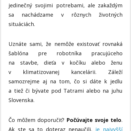
jedinečný svojimi potrebami, ale zakaždým
sa nachádzame v rôznych životných
situáciách.
Uznáte sami, že nemôže existovať rovnaká
šablóna pre robotníka pracujúceho
na stavbe, dieťa v kočíku alebo ženu
v klimatizovanej kancelárii. Záleží
samozrejme aj na tom, čo si dáte k jedlu
a tiež či bývate pod Tatrami alebo na juhu
Slovenska.
Čo môžem doporučiť?
Počúvajte svoje telo
.
Ak ste sa to doteraz nenaučili,
je najvyšší