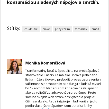
konzumáciou sladených nápojov a zmrzlín.
Štítky:
chudnutie
cukor
pitný režim
sacharidy
smäd
Monika Komorášová
Tranformatíny kouč & špecialista na protizápalové
stravovanie. Fascinuje ma ako úprava jedálneho
lístka môže v človeku prebudiť proces uzdravenia v
súčinnosti s pochopením ako funguje ľudská myseľ.
Po 17 ročnom hľadaní som konečne našla spôsob
ako sa vyliečiť zo zdravotných problémov. Preto
som na svojich web stránkach vytvorila projekt
Cítim sa skvelo. Rada inšpirujem ľudí variť si jedlo
podľa vlastných nápadov. Som autorka knihy