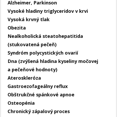
Alzheimer, Parkinson
Vysoké hladiny triglyceridov v krvi
Vysoká krvný tlak
Obezita
Nealkoholická steatohepatitida
(stukovatená pečeň)
Syndróm polycystických ovarií
Dna (zvýšená hladina kyseliny močovej
a pečeňové hodnoty)
Ateroskleróza
Gastroezofageálny reflux
Obštrukčné spánkové apnoe
Osteopénia
Chronický zápalový proces