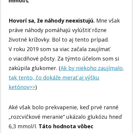
mmol/L
Hovorí sa, že náhody neexistujú.
Mne však
práve náhody pomáhajú vylúštiť rôzne
životné krížovky. Bol to aj tento prípad.
V roku 2019 som sa viac začala zaujímať
o viacdňové pôsty. Za týmto účelom som si
zakúpila glukomer. (
Ak by niekoho zaujímalo,
tak tento, čo dokáže merať aj výšku
ketónov>>
)
Aké však bolo prekvapenie, keď prvé ranné
„rozcvičkové meranie“ ukázalo glukózu hneď
6,3 mmol/l.
Táto hodnota vôbec