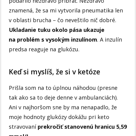
podarilo nezdravo pribrať. Nezdravo
znamená, že sa mi vytvorila pneumatika len
v oblasti brucha – čo neveštilo nič dobré.
Ukladanie tuku okolo pása ukazuje
na problém s vysokým inzulínom
. A inzulín
predsa reaguje na glukózu.
Keď si myslíš, že si v ketóze
Prišla som na to úplnou náhodou (presne
tak ako sa to deje denne v ambulanciách).
Ani v najhoršom sne by ma nenapadlo, že
moje hodnoty glukózy dokážu pri keto
stravovaní
prekročiť stanovenú hranicu 5,59