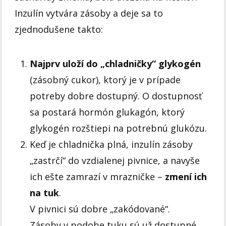
Inzulín vytvára zásoby a deje sa to
zjednodušene takto:
Najprv uloží do „chladničky“ glykogén
(zásobný cukor), ktorý je v prípade
potreby dobre dostupný. O dostupnosť
sa postará hormón glukagón, ktorý
glykogén rozštiepi na potrebnú glukózu.
Keď je chladnička plná, inzulín zásoby
„zastrčí“ do vzdialenej pivnice, a navyše
ich ešte zamrazí v mrazničke –
zmení ich
na tuk
.
V pivnici sú dobre „zakódované“.
Zásoby v podobe tuku sú už dostupné