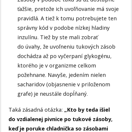
ťažšie, pretože ich uvoľňovanie má svoje
pravidlá. A tiež k tomu potrebujete ten
správny kód v podobe nízkej hladiny
inzulínu. Tiež by ste mali zobrať
do úvahy, že uvoľneniu tukových zásob
dochádza až po vyčerpaní glykogénu,
ktorého je v organizme celkom
požehnane. Navyše, jedením nielen
sacharidov (objasnenie v priloženom
grafe) je neustále dopĺňaný.
Taká zásadná otázka:
„Kto by teda išiel
do vzdialenej pivnice po tukové zásoby,
keď je poruke chladnička so zásobami