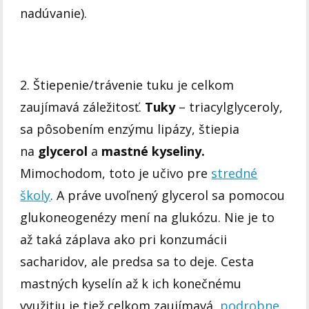
nadúvanie).
2. Štiepenie/trávenie tuku je celkom
zaujímavá záležitosť.
Tuky
– triacylglyceroly,
sa pôsobením enzýmu lipázy, štiepia
na
glycerol
a
mastné kyseliny.
Mimochodom, toto je učivo pre
stredné
školy
. A práve uvoľnený glycerol sa pomocou
glukoneogenézy mení na glukózu. Nie je to
až taká záplava ako pri konzumácii
sacharidov, ale predsa sa to deje. Cesta
mastných kyselín až k ich konečnému
využitiu je tiež celkom zaujímavá,
podrobne