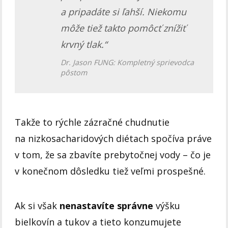
a pripadáte si ľahší. Niekomu
môže tiež takto pomôcť znížiť
krvný tlak.“
Dr. Jason FUNG: Kompletný sprievodca
pôstom
Takže to rýchle zázračné chudnutie
na nizkosacharidových diétach spočíva práve
v tom, že sa zbavíte prebytočnej vody – čo je
v konečnom dôsledku tiež veľmi prospešné.
Ak si však
nenastavíte správne
výšku
bielkovín a tukov a tieto konzumujete