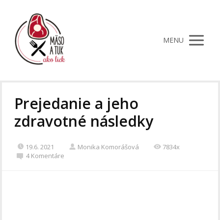
MENU
Prejedanie a jeho
zdravotné následky
19.6. 2021
Monika Komorášová
7834x
4 Komentáre