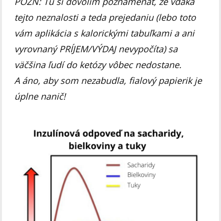
POZN: Tu si dovolím poznamenať, že vďaka
tejto neznalosti a teda prejedaniu (lebo toto
vám aplikácia s kalorickými tabuľkami a ani
vyrovnaný PRÍJEM/VÝDAJ nevypočíta) sa
väčšina ľudí do ketózy vôbec nedostane.
A áno, aby som nezabudla, fialový papierik je
úplne nanič!