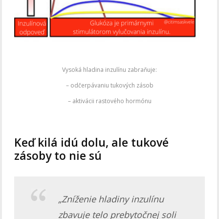
Vysoká hladina inzulínu zabraňuje:
– odčerpávaniu tukových zásob
– aktivácii rastového hormónu
Keď kilá idú dolu, ale tukové
zásoby to nie sú
„Zníženie hladiny inzulínu
zbavuje telo prebytočnej soli