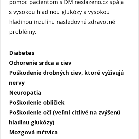
pomoc pacientom s DM neslazeno.cz spája
s vysokou hladinou glukózy a vysokou
hladinou inzulínu nasledovné zdravotné
problémy:
Diabetes
Ochorenie srdca a ciev
Poškodenie drobných ciev, ktoré vyživujú
nervy
Neuropatia
Poškodenie obličiek
Poškodenie očí (veľmi citlivé na zvýšenú
hladinu glukózy)
Mozgová mŕtvica