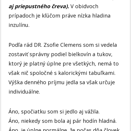
aj priepustného čreva).
V obidvoch
prípadoch je kľúčom práve nízka hladina
inzulínu.
Podľa rád DR. Zsofie Clemens som si vedela
zostaviť správny podiel bielkovín a tukov,
ktorý je platný úplne pre všetkých, nemá to
však nič spoločné s kalorickými tabuľkami.
Výška denného príjmu jedla sa však určuje
individuálne.
Áno, spočiatku som si jedlo aj vážila.
Áno, niekedy som bola aj pár hodín hladná.
Áno, je úplne normálne, že počas dňa človek