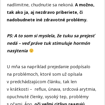
nadlimitne, chudnutie sa nekoná.
A možno,
tak ako ja, aj nezdravo priberiete, či
nadobudnete iné zdravotné problémy.
PS: A to som si myslela, že tuku sa prejesť
nedá – veď práve tuk stimuluje hormón
nasýtenia
U mňa sa napríklad prejedanie podpísalo
na problémoch, ktoré som už opísala
v predchádzajúcom článku, tak len
v krátkosti – reflux, únava, srdcová arytmia,
opuchnuté členky, vysoký tep, problémy
s očami. Áno,
oči veľmi citlivo reagujú