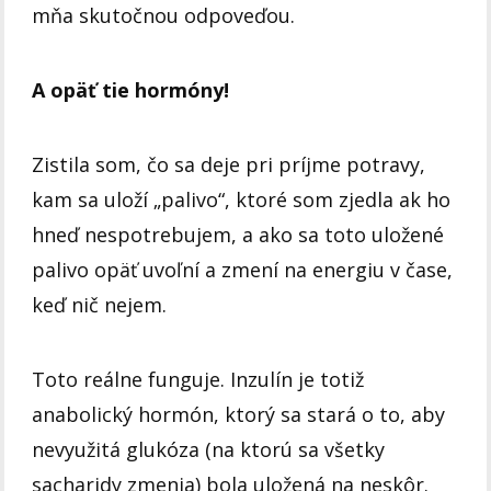
mňa skutočnou odpoveďou.
A opäť tie hormóny!
Zistila som, čo sa deje pri príjme potravy,
kam sa uloží „palivo“, ktoré som zjedla ak ho
hneď nespotrebujem, a ako sa toto uložené
palivo opäť uvoľní a zmení na energiu v čase,
keď nič nejem.
Toto reálne funguje. Inzulín je totiž
anabolický hormón, ktorý sa stará o to, aby
nevyužitá glukóza (na ktorú sa všetky
sacharidy zmenia) bola uložená na neskôr.