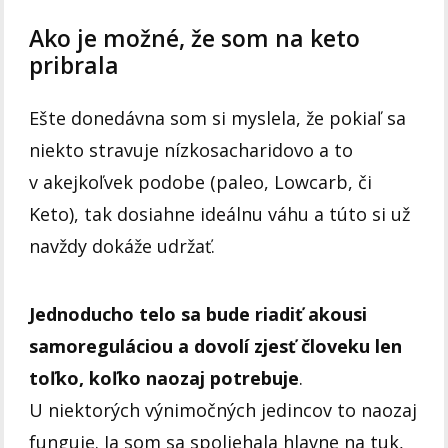
Ako je možné, že som na keto
pribrala
Ešte donedávna som si myslela, že pokiaľ sa
niekto stravuje nízkosacharidovo a to
v akejkoľvek podobe (paleo, Lowcarb, či
Keto), tak dosiahne ideálnu váhu a túto si už
navždy dokáže udržať.
Jednoducho telo sa bude riadiť akousi
samoreguláciou a dovolí zjesť človeku len
toľko, koľko naozaj potrebuje
.
U niektorých výnimočných jedincov to naozaj
funguje. Ja som sa spoliehala hlavne na tuk,