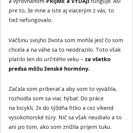
a vyrovnanom
PRÍJME a VÝDAJI
funguje. Asi
pre to, že mne a iste aj viacerým z vás, to
tiež nefungovalo.
Väčšinu svojho života som mohla jesť čo som
chcela a na váhe sa to neodrazilo. Toto však
platilo len do určitého veku –
za všetko
predsa môžu ženské hormóny.
Začala som priberať a aby som to vyvážila,
rozhodla som sa viac hýbať. Do práce
na bicykli, 2x do týždňa fitko a cez víkend
vysokohorské túry. Nič sa však neudialo a to
ani po tom, ako som znížila príjem tuku.