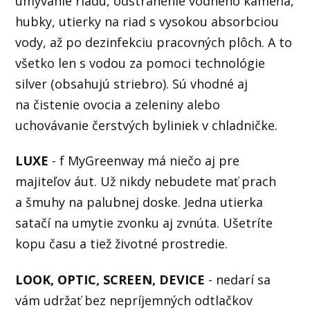
umývanie riadu, odstránenie vodného kameňa,
hubky, utierky na riad s vysokou absorbciou
vody, až po dezinfekciu pracovných plôch. A to
všetko len s vodou za pomoci technológie
silver (obsahujú striebro). Sú vhodné aj
na čistenie ovocia a zeleniny alebo
uchovávanie čerstvých byliniek v chladničke.
LUXE
- f MyGreenway má niečo aj pre
majiteľov áut. Už nikdy nebudete mať prach
a šmuhy na palubnej doske. Jedna utierka
satačí na umytie zvonku aj zvnúta. Ušetríte
kopu času a tiež životné prostredie.
LOOK, OPTIC, SCREEN, DEVICE
- nedarí sa
vám udržať bez nepríjemných odtlačkov