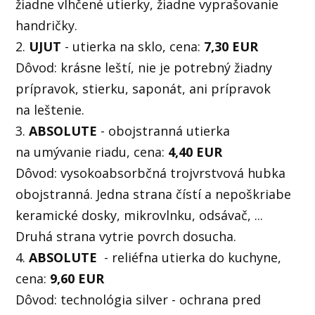
žiadne vlhčené utierky, žiadne vyprašovanie
handričky.
2.
UJUT
- utierka na sklo, cena:
7,30 EUR
Dôvod: krásne leští, nie je potrebný žiadny
prípravok, stierku, saponát, ani prípravok
na leštenie.
3.
ABSOLUTE
- obojstranná utierka
na umývanie riadu, cena:
4,40 EUR
Dôvod: vysokoabsorbčná trojvrstvová hubka
obojstranná. Jedna strana čístí a nepoškriabe
keramické dosky, mikrovlnku, odsávač, ...
Druhá strana vytrie povrch dosucha.
4.
ABSOLUTE
- reliéfna utierka do kuchyne,
cena:
9,60 EUR
Dôvod: technológia silver - ochrana pred