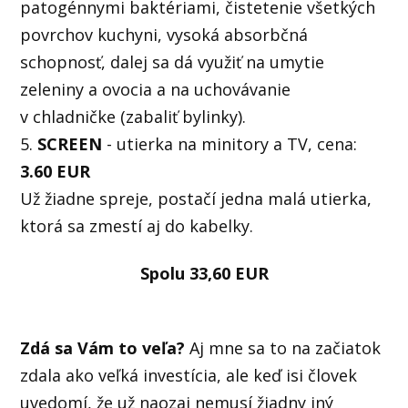
patogénnymi baktériami, čistetenie všetkých
povrchov kuchyni, vysoká absorbčná
schopnosť, dalej sa dá využiť na umytie
zeleniny a ovocia a na uchovávanie
v chladničke (zabaliť bylinky).
5.
SCREEN
- utierka na minitory a TV, cena:
3.60 EUR
Už žiadne spreje, postačí jedna malá utierka,
ktorá sa zmestí aj do kabelky.
Spolu 33,60 EUR
Zdá sa Vám to veľa?
Aj mne sa to na začiatok
zdala ako veľká investícia, ale keď isi človek
uvedomí, že už naozaj nemusí žiadny iný