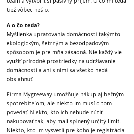
team a vytvoriť si pasívny príjem. O čo mi teda
tiež vôbec nešlo.
A o čo teda?
Myšlienka upratovania domácnosti takýmto
ekologickým, šetrným a bezodpadovým
spôsobom je pre mňa zásadná. Nie každý vie
využiť prírodné prostriedky na udržiavanie
domácnosti a ani s nimi sa všetko nedá
obsiahnuť.
Firma Mygreeway umožňuje nákup aj bežným
spotrebiteľom, ale niekto im musí o tom
povedať. Niekto, kto ich nebude nútiť
nakupovať tak, aby mali splnený určitý limit.
Niekto, kto im vysvetlí pre koho je registrácia