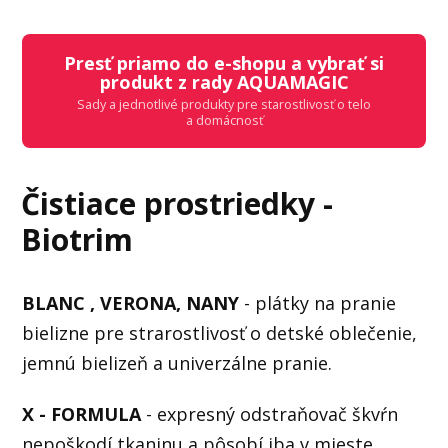
Presť priamo do e-shopu a vybrať si
produkt z rady AQUAMAGIC
Sady a jednotlivé produkty pre starostlivosť o telo
a domácnosť
Čistiace prostriedky -
Biotrim
BLANC , VERONA, NANY
- plátky na pranie
bielizne pre strarostlivosť o detské oblečenie,
jemnú bielizeň a univerzálne pranie.
X - FORMULA
- expresný odstraňovač škvŕn
nepoškodí tkaninu a pôsobí iba v mieste