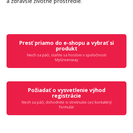
a zdravšie životné prostredie.
Presť priamo do e-shopu a vybrať si
produkt
Nech sa páči, staňte sa hosťom v spoločnosti
MyGreenway
Požiadať o vysvetlenie výhod
registrácie
Nech sa páči, dohodnite si stretnutie cez kontaktný
formulár