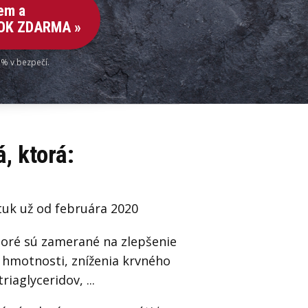
sem a
OOK ZDARMA »
 % v bezpečí.
, ktorá:
tuk už od februára 2020
oré sú zamerané na zlepšenie
 hmotnosti, zníženia krvného
iaglyceridov, ...