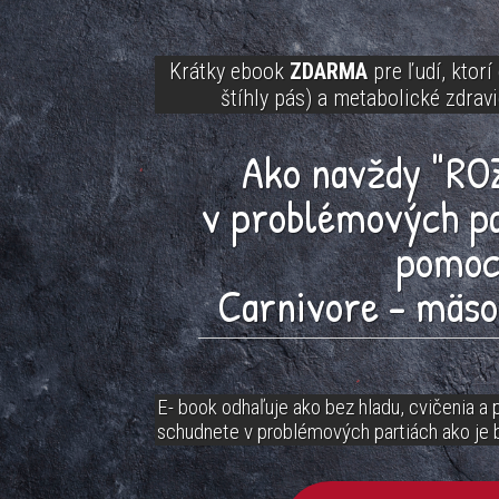
Krátky ebook
ZDARMA
pre ľudí, ktor
štíhly pás) a metabolické zdrav
Ako navždy "RO
v
problémových
pa
pomo
Carnivore - mäso
E- book odhaľuje ako bez hladu, cvičenia a p
schudnete v problémových partiách ako je b