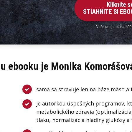
Kliknite 
STIAHNITE SI EB
Vaše údaje sú na 100
u ebooku je Monika Komorášová
sama sa stravuje len na báze mäso a 
je autorkou úspešných programov, kt
metabolického zdravia (optimalizácia
tlaku, normalizácia hladiny glukózy a tr