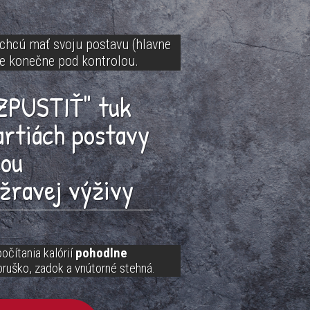
í chcú mať svoju postavu (hlavne
ie konečne pod kontrolou.
ZPUSTIŤ" tuk
rtiách
postavy
cou
žravej výživy
očítania kalórií
pohodlne
ruško, zadok a vnútorné stehná.